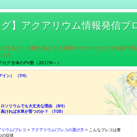
ログ】アクアリウム情報発信ブ
入の主夫が、水槽の気になる知識やコツやときどき自腹で
ブログ。
ブログ全体のPV数（2017/8～）
グイン） （7/4）
ソリウムでも大丈夫な理由 （8/4）
ければ水草が育つのか？ （7/28）
でも迷ったら色温度！ （7/21）
ライトの選び、脱出の糸口 （7/14）
ちにくい。その理由とは？ （7/7）
アリウム/プレコ
アクアリウム/プレコの選び方
こんなプレコは要
肥料はどうする？ （6/30）
つの症状