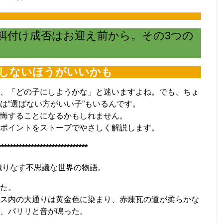
マットの掃除はしないで！ （6/23）
か？CO2漏れ意外な原因 （6/16）
、トリミングどうする？ （6/9）
ームセンターまで行った訳 （6/2）
餌付け成否はお迎え前から。その3つの
魅了してやまないのか？ （5/26）
びはコイ科のアカヒレで （5/19）
は水が漏れないか確認を！ （5/12）
。その時の心構えとは？ （5/5）
しないほうがいいかも
激痛・悶絶そして反省 （4/29）
ーを作ってしまった君へ （4/22）
、「どの子にしようかな」と迷いますよね。でも、ちょ
たい田砂の話 （4/15）
は“選ばない方がいい子”もいるんです。
悔することになるかもしれません。
ポイントをストーブでやさしく解説します。
******************************
が織りなす不思議な世界の物語。
た。
ス内の大通りは黄金色に染まり、赤煉瓦の道が柔らかな
、パリリと音が鳴った。