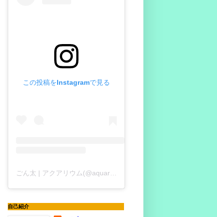
この投稿をInstagramで見る
ごん太 | アクアリウム(@aquariumgonta)がシェアした投稿
自己紹介