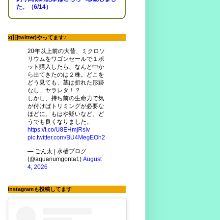
た。（6/14）
x(旧twitter)やってます♪
20年以上前の大昔、ミクロソ
リウムをワゴンセールで１ポ
ット購入したら、なんと中か
ら出てきたのは２株。どこを
どう見ても、茎は折れた形跡
なし…ヤラレタ！？
しかし、持ち前の生命力で気
が付けばトリミングが必要な
ほどに。もはや疑いなど、ど
うでも良くなりました。
https://t.co/U8EHmjRsIv
pic.twitter.com/BU4MegEOh2
— ごん太 | 水槽ブログ
(@aquariumgonta1)
August
4, 2026
instagramも投稿してます