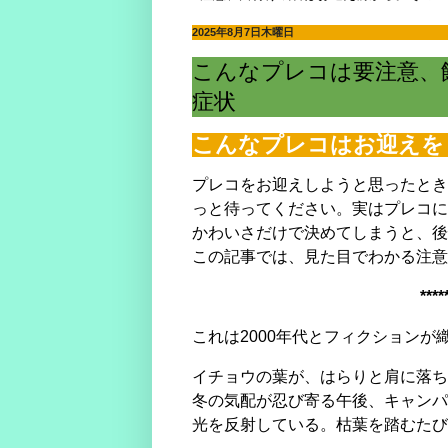
やった水槽立ち上がった！でもすぐにウール
電磁弁が先か？スピードコントローラーが先
2025年8月7日木曜日
マツモが育てるには？ライト、CO2、肥料
マツモをシェルターにする理由。仕方なくホ
こんなプレコは要注意、
どうしてアカヒレは、安価で地味なのに人を
水槽立ち上げ！悩むパイロットフィッシュ選
症状
復帰・復活→放置した水槽・外部フィルター
熱帯魚とブームで価格高騰に巻き込まれた話
こんなプレコはお迎えを
素手でコリドラスを追いかけまわした結果、
湧き水水槽を作るつもりが、大きなクレータ
プレコをお迎えしようと思ったとき
コリドラスを飼育するなら水槽に敷いておき
っと待ってください。実はプレコに
かわいさだけで決めてしまうと、後
この記事では、見た目でわかる注意
****
これは2000年代とフィクション
イチョウの葉が、はらりと肩に落ち
冬の気配が忍び寄る午後、キャンパ
光を反射している。枯葉を踏むたび