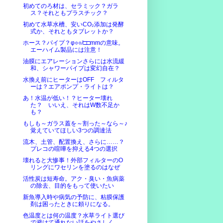
初めてのろ材は、セラミック？ガラ
ス？それともプラスチック？
初めて水草水槽、安いCO₂添加は発酵
式か、それともタブレットか？
ホース？パイプ？φ○○/□□mmの意味。
エーハイム製品には注意！
油膜にエアレーションさらには水流緩
和、シャワーパイプは変幻自在？
水換え前にヒーターはOFF フィルタ
ーは？エアポンプ・ライトは？
あ！水温が低い！？ヒーター壊れ
た？ いいえ、それはW数不足か
も？
もしも～ガラス蓋を～割った～なら～♪
覚えていてほしい3つの調達法
流木、土管、配置換え、さらに……？
プレコの喧嘩を抑える4つの選択
壊れると大惨事！外部フィルターのO
リングにワセリンを塗るのはなぜ
活性炭は短寿命。アク・臭い・魚病薬
の除去、目的をもって使いたい
新魚導入時や病気の予防に、粘膜保護
剤は困ったときに頼りになる。
色温度とは何の温度？水草ライト選び
で避けて通れない話をやさしく