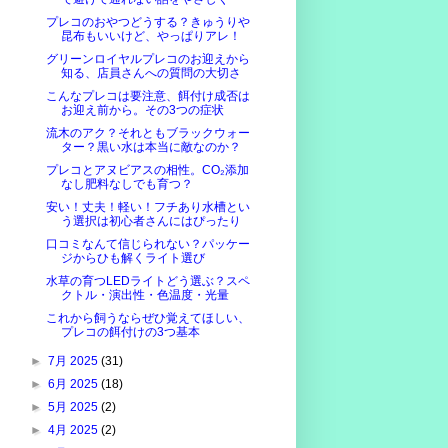
プレコのおやつどうする？きゅうりや
昆布もいいけど、やっぱりアレ！
グリーンロイヤルプレコのお迎えから
知る、店員さんへの質問の大切さ
こんなプレコは要注意、餌付け成否は
お迎え前から。その3つの症状
流木のアク？それともブラックウォー
ター？黒い水は本当に敵なのか？
プレコとアヌビアスの相性。CO₂添加
なし肥料なしでも育つ？
安い！丈夫！軽い！フチあり水槽とい
う選択は初心者さんにはぴったり
口コミなんて信じられない？パッケー
ジからひも解くライト選び
水草の育つLEDライトどう選ぶ？スペ
クトル・演出性・色温度・光量
これから飼うならぜひ覚えてほしい、
プレコの餌付けの3つ基本
►
7月 2025
(31)
►
6月 2025
(18)
►
5月 2025
(2)
►
4月 2025
(2)