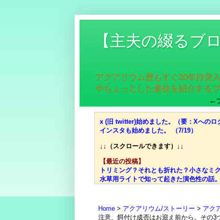
【主夫の綴るブ
アクアリウム歴もすぐ20年目突
やちょっとした裏技を紹介する
←
x (旧 twitter)始めました。（要：Xへのロ
インスタも始めました。 （7/19）
↓↓（スクロールできます）↓↓
【最近の投稿】
トリミング？それとも折れた？小さなミクロ
水草用ライトで知って起きた演色性の話。高
価格、光量、スペクトル、ブランド……それ
光量？スペクトル？迷宮入りしがちな水草用
失敗談：安価な室内用LED電球で水草は育
Home
アクアリウム/ストーリー
アク
ミクロソリウムはどんな水草？CO2添加量や
注意、餌付け成否はお迎え前から。その3