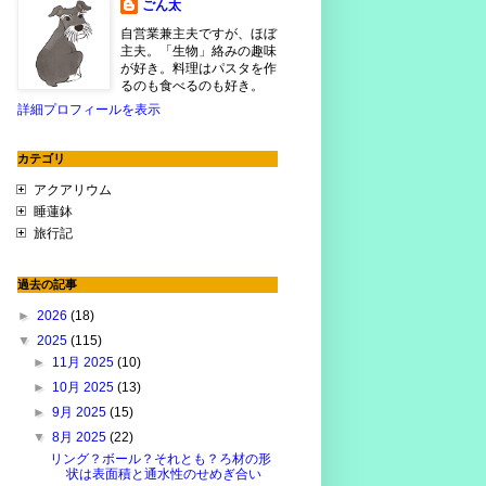
ごん太
自営業兼主夫ですが、ほぼ
主夫。「生物」絡みの趣味
が好き。料理はパスタを作
るのも食べるのも好き。
詳細プロフィールを表示
カテゴリ
アクアリウム
睡蓮鉢
旅行記
過去の記事
►
2026
(18)
▼
2025
(115)
►
11月 2025
(10)
►
10月 2025
(13)
►
9月 2025
(15)
▼
8月 2025
(22)
リング？ボール？それとも？ろ材の形
状は表面積と通水性のせめぎ合い