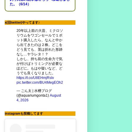
た。（6/14）
x(旧twitter)やってます♪
20年以上前の大昔、ミクロソ
リウムをワゴンセールで１ポ
ット購入したら、なんと中か
ら出てきたのは２株。どこを
どう見ても、茎は折れた形跡
なし…ヤラレタ！？
しかし、持ち前の生命力で気
が付けばトリミングが必要な
ほどに。もはや疑いなど、ど
うでも良くなりました。
https://t.co/U8EHmjRsIv
pic.twitter.com/BU4MegEOh2
— ごん太 | 水槽ブログ
(@aquariumgonta1)
August
4, 2026
instagramも投稿してます