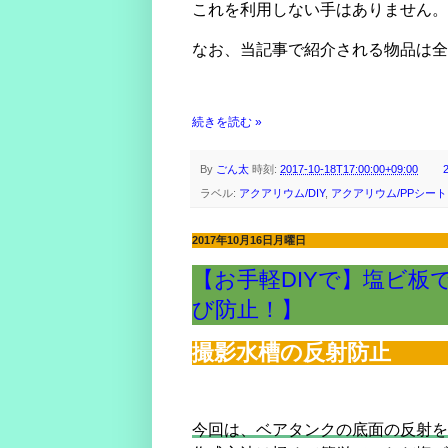
これを利用しない手はありません。
なお、当記事で紹介される物品は全
続きを読む »
By
ごん太
時刻:
2017-10-18T17:00:00+09:00
ラベル:
アクアリウム/DIY
,
アクアリウム/PPシート
2017年10月16日月曜日
【お手軽DIYで】塩ビ
び防止！】
撮影水槽の反射防止
今回は、ベアタンクの底面の反射を