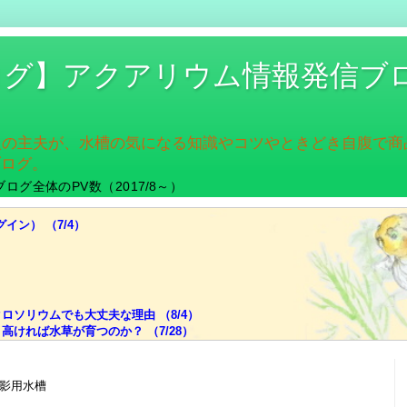
ログ】アクアリウム情報発信ブ
入の主夫が、水槽の気になる知識やコツやときどき自腹で
ブログ。
ブログ全体のPV数（2017/8～）
グイン） （7/4）
ソリウムでも大丈夫な理由 （8/4）
ければ水草が育つのか？ （7/28）
でも迷ったら色温度！ （7/21）
ライトの選び、脱出の糸口 （7/14）
ちにくい。その理由とは？ （7/7）
ム/撮影用水槽
肥料はどうする？ （6/30）