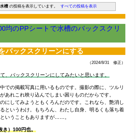
マットの掃除はしないで！ （6/23）
用水槽
の投稿を表示しています。
すべての投稿を表示
か？CO2漏れ意外な原因 （6/16）
、トリミングどうする？ （6/9）
ームセンターまで行った訳 （6/2）
魅了してやまないのか？ （5/26）
100均のPPシートで水槽のバックスクリ
びはコイ科のアカヒレで （5/19）
は水が漏れないか確認を！ （5/12）
。その時の心構えとは？ （5/5）
激痛・悶絶そして反省 （4/29）
をバックスクリーンにする
ーを作ってしまった君へ （4/22）
たい田砂の話 （4/15）
（2024/8/31 修正）
工して、バックスクリーンにしてみたいと思います。
中での掲載写真に用いるものです。撮影の際に、ツルリ
があれこれ映り込んでしまい困りものだからです。
のにしてみようともくろんだのです。これなら、艶消し
るというわけ。もちろん、わたし自身、明るくも落ち着
ということもありますが……。
き）100円也。