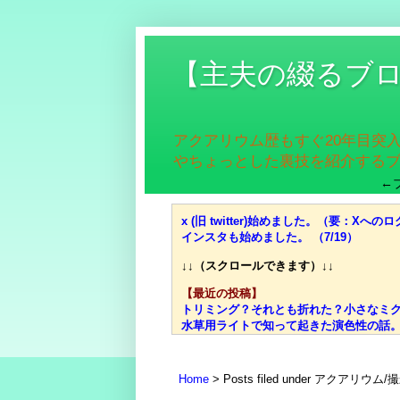
【主夫の綴るブ
アクアリウム歴もすぐ20年目突
やちょっとした裏技を紹介する
←
x (旧 twitter)始めました。（要：Xへのロ
インスタも始めました。 （7/19）
↓↓（スクロールできます）↓↓
【最近の投稿】
トリミング？それとも折れた？小さなミクロ
水草用ライトで知って起きた演色性の話。高
価格、光量、スペクトル、ブランド……それ
光量？スペクトル？迷宮入りしがちな水草用
失敗談：安価な室内用LED電球で水草は育
Home
Posts filed under アクアリウ
ミクロソリウムはどんな水草？CO2添加量や