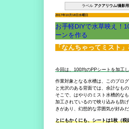
やった水槽立ち上がった！でもすぐにウール
ラベル
アクアリウム/撮影
電磁弁が先か？スピードコントローラーが先
マツモが育てるには？ライト、CO2、肥料
2017年10月18日水曜日
マツモをシェルターにする理由。仕方なくホ
どうしてアカヒレは、安価で地味なのに人を
お手軽DIYで水草映え！
水槽立ち上げ！悩むパイロットフィッシュ選
復帰・復活→放置した水槽・外部フィルター
ーンを作る
熱帯魚とブームで価格高騰に巻き込まれた話
素手でコリドラスを追いかけまわした結果、
「なんちゃってミスト」
湧き水水槽を作るつもりが、大きなクレータ
コリドラスを飼育するなら水槽に敷いておき
今回は、100均のPPシートを加
作業対象となる水槽は、このブログ
と光沢のある背面では、余計なもの
そこで、はやりのミスト水槽的なも
加工されているので映り込みも防げ
きがあり、幻想的な雰囲気が好みだ
とにもかくにも、シートは1枚（税抜