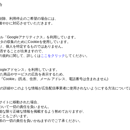
合
削除、利用停止のご希望の場合には、
速やかに対応させていただきます。
ール「Googleアナリティクス」を利用しています。
タの収集のためにCookieを使用しています。
り、個人を特定するものではありません。
拒否することが出来ますので、
の規約に関して、詳しくは
ここをクリック
してください。
ogleアドセンス」を利用しています。
応じた商品やサービスの広告を表示するため、
Cookie』(氏名、住所、メール アドレス、電話番号は含まれません)
セスの詳細やこのような情報が広告配信事業者に使用されないようにする方法について
サイトに移動された場合、
ついて一切の責任を負いません。
能な限り正確な情報を掲載するよう努めておりますが、
こともございます。
等の一切の責任を負いかねますのでご了承ください。