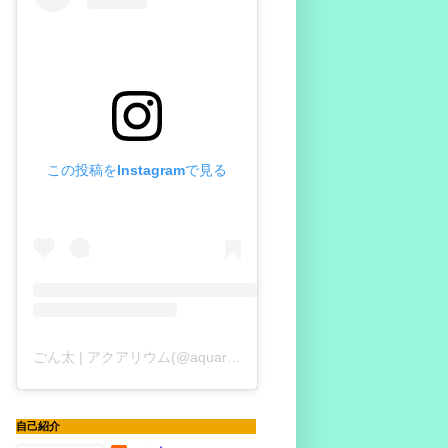
この投稿をInstagramで見る
ごん太 | アクアリウム(@aquariumgonta)がシェアした投稿
自己紹介