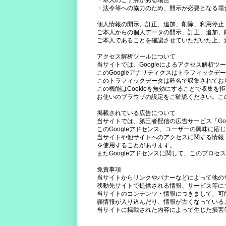
・本人のご了解がある場合
・法令等への協力のため、開示が必要となる場
個人情報の開示、訂正、追加、削除、利用停止
ご本人からの個人データの開示、訂正、追加、
ご本人であることを確認させていただいた上、
アクセス解析ツールについて
当サイトでは、Googleによるアクセス解析ツ
このGoogleアナリティクスはトラフィックデー
このトラフィックデータは匿名で収集されてお
この機能はCookieを無効にすることで収集を
お使いのブラウザの設定をご確認ください。こ
掲載されている広告について
当サイトでは、第三者配信の広告サービス「Go
このGoogleアドセンス、ユーザーの興味に
当サイトや他サイトへのアクセスに関する情報 『
を使用することがあります。
またGoogleアドセンスに関して、このプロ
免責事項
当サイトからリンクやバナーなどによって他の
移動先サイトで提供される情報、サービス等に
当サイトのコンテンツ・情報につきまして、可
誤情報が入り込んだり、情報が古くなっている
当サイトに掲載された内容によって生じた損害