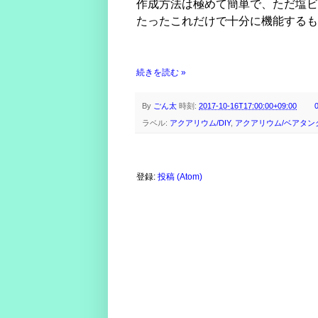
作成方法は極めて簡単で、ただ塩ビ
たったこれだけで十分に機能するも
続きを読む »
By
ごん太
時刻:
2017-10-16T17:00:00+09:00
ラベル:
アクアリウム/DIY
,
アクアリウム/ベアタン
登録:
投稿 (Atom)