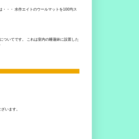
は・・・ 水作エイトのウールマットを100均ス
スについてです。 これは室内の睡蓮鉢に設置した
.
ございます。