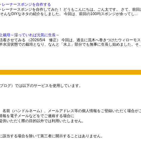
ストレーナースポンジを自作する
トレーナースポンジを自作してみた！ どうもこんにちは。ごん太です。 さて、前回
そんなDIYなネタの紹介をしました。 今回は、前回の100均スポンジが余ってし...
上栽培～湿っていれば元気に生長～
着させてみる （2026/5/4 修正） 今回は、過去に流木へ巻きつけたウィローモ
半水没状態での栽培となり、なんと「水上」部分でも無事に生長し始めました。そ..
ブログ）では以下のサービスを使用しています。
、名前（ハンドルネーム）、メールアドレス等の個人情報をご登録いただく場合が
情報を電子メールなどをでご連絡する場合に
提供いただく際の目的以外では利用いたしません。
に該当する場合を除いて第三者に開示することはありません。