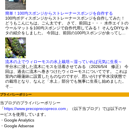
簡単！100均スポンジからストレーナースポンジを自作する
100均ボディスポンジからストレーナースポンジを自作してみた！
どうもこんにちは。ごん太です。 さて、前回は・・・ 水作エイトの
ウールマットを100均スポンジで自作代用してみる！ そんなDIYなネ
タの紹介をしました。 今回は、前回の100均スポンジが余ってし...
流木の上でウィローモスの水上栽培～湿っていれば元気に生長～
半分水に浸した流木にモスを活着させてみる （2026/5/4 修正） 今
回は、過去に流木へ巻きつけたウィローモスについてです。 これは
室内の睡蓮鉢に設置したものなのですが、思いがけず半水没状態で
の栽培となり、なんと「水上」部分でも無事に生長し始めました。
そ...
プライバシーポリシー
当ブログのプライバシーポリシー
「
https://www.precoprecopreco.com
」（以下当ブログ）では以下のサ
ービスを使用しています。
・Google Analytics
・Google Adsense