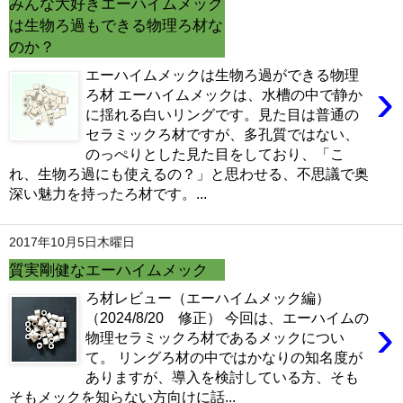
みんな大好きエーハイムメック
電磁弁が先か？スピードコントローラーが先か？CO2漏れ意外な原因
は生物ろ過もできる物理ろ材な
（6/16）
マツモが育てるには？ライト、CO2、肥料、トリミングどうする？
のか？
（6/9）
マツモをシェルターにする理由。仕方なくホームセンターまで行った訳
エーハイムメックは生物ろ過ができる物理
›
（6/2）
ろ材 エーハイムメックは、水槽の中で静か
どうしてアカヒレは、安価で地味なのに人を魅了してやまないのか？
に揺れる白いリングです。見た目は普通の
（5/26）
セラミックろ材ですが、多孔質ではない、
水槽立ち上げ！悩むパイロットフィッシュ選びはコイ科のアカヒレで
（5/19）
のっぺりとした見た目をしており、「こ
復帰・復活→放置した水槽・外部フィルターは水が漏れないか確認を！
れ、生物ろ過にも使えるの？」と思わせる、不思議で奥
（5/12）
深い魅力を持ったろ材です。...
熱帯魚とブームで価格高騰に巻き込まれた話。その時の心構えとは？
（5/5）
素手でコリドラスを追いかけまわした結果、激痛・悶絶そして反省
（4/29）
2017年10月5日木曜日
湧き水水槽を作るつもりが、大きなクレーターを作ってしまった君へ
質実剛健なエーハイムメック
（4/22）
コリドラスを飼育するなら水槽に敷いておきたい田砂の話 （4/15）
ろ材レビュー（エーハイムメック編）
›
（2024/8/20 修正） 今回は、エーハイムの
物理セラミックろ材であるメックについ
て。 リングろ材の中ではかなりの知名度が
ありますが、導入を検討している方、そも
そもメックを知らない方向けに話...