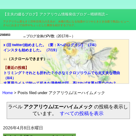
【主夫の綴るブログ】アクアリウム情報発信ブログ～晴耕雨読～
アクアリウム歴もすぐ20年目突入の主夫が、水槽の気になる知識やコツやときどき自腹で商品レビュー、
さらにおまけで自作やちょっとした裏技を紹介するブログ。
2
5
6
5
8
5
3
←ブログ全体のPV数（2017/8～）
x (旧 twitter)始めました。（要：Xへのログイン） （7/4）
インスタも始めました。 （7/19）
↓↓（スクロールできます）↓↓
【最近の投稿】
トリミング？それとも折れた？小さなミクロソリウムでも大丈夫な理由
（8/4）
水草用ライトで知って起きた演色性の話。高ければ水草が育つのか？
（7/28）
Home
Posts filed under アクアリウム/エーハイムメック
価格、光量、スペクトル、ブランド……それでも迷ったら色温度！
（7/21）
光量？スペクトル？迷宮入りしがちな水草用ライトの選び、脱出の糸口
ラベル
アクアリウム/エーハイムメック
の投稿を表示し
（7/14）
ています。
すべての投稿を表示
失敗談：安価な室内用LED電球で水草は育ちにくい。その理由とは？
（7/7）
ミクロソリウムはどんな水草？CO2添加量や肥料はどうする？ （6/30）
2026年4月8日水曜日
やった水槽立ち上がった！でもすぐにウールマットの掃除はしないで！
（6/23）