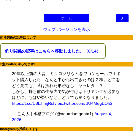
›
ホーム
ウェブ バージョンを表示
釣り関係の記事について
釣り関係の記事はこちらへ移動しました。（6/14）
x(旧twitter)やってます♪
20年以上前の大昔、ミクロソリウムをワゴンセールで１ポ
ット購入したら、なんと中から出てきたのは２株。どこを
どう見ても、茎は折れた形跡なし…ヤラレタ！？
しかし、持ち前の生命力で気が付けばトリミングが必要な
ほどに。もはや疑いなど、どうでも良くなりました。
https://t.co/U8EHmjRsIv
pic.twitter.com/BU4MegEOh2
— ごん太 | 水槽ブログ (@aquariumgonta1)
August 4,
2026
instagramも投稿してます