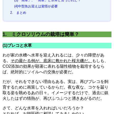
(3)「簡単」、「簡単」と水草と言うけれど？
(4)中型魚お迎えは覚悟が必要
2. まとめ
1. ミクロソリウムの栽培は簡単？
(1)プレコと水草
わが家の水槽へ水草を迎え入れるには、少々の障壁があ
る。
その最たる例が、底床に敷かれた桜大磯だ。
もしも、
CO2添加の効果が顕著に表れる陽性植物を栽培するなら
ば、絶対的にソイルへの交換が必要だ。
だが、それをできない理由もある。実は、再びプレコを飼
育するために画策しているからだ。夜な夜な、コケを齧り
取る姿を眺めるあの日々。イメージするだけで、過去に鎮
火したはずの情熱が、再びふつふつと湧きあがるのだ。
さて、どんな水草を入れればいいだろうか？
となれば、お師匠様に相談してみるしかない。