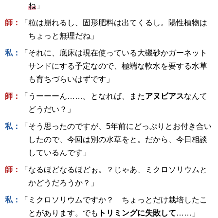
ね
」
師：
「粒は崩れるし、固形肥料は出てくるし。陽性植物は
ちょっと無理だね」
私：
「それに、底床は現在使っている大磯砂かガーネット
サンドにする予定なので、極端な軟水を要する水草
も育ちづらいはずです」
師：
「うーーーん……。となれば、また
アヌビアス
なんて
どうだい？」
私：
「そう思ったのですが、5年前にどっぷりとお付き合い
したので、今回は別の水草をと。だから、今日相談
しているんです」
師：
「なるほどなるほどぉ。？じゃあ、ミクロソリウムと
かどうだろうか？」
私：
「ミクロソリウムですか？ ちょっとだけ栽培したこ
とがあります。でも
トリミングに失敗して
……」