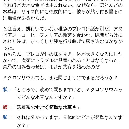
それほど大きな食害は生まれない。なぜなら、ほとんどの
水草は、サイズ的にも強度的にも、彼らが貼り付き齧るに
は無理があるからだ。
とは言え、餌付いていない稚魚のプレコは話が別だ。アヌ
ビアス・コーヒーフォリアの新芽を食われ、隙間だらけに
された時は、がっくしと膝を折り曲げて落ち込むほかなか
った。
もちろん、プレコが餌の味を覚え、体が大きくなるにした
がって、次第にトラブルに見舞われることはなくなった。
禁忌の組み合わせは、まさか共存を始めたのだ。
ミクロソリウムでも、また同じようにできるだろうか？
私：
「ところで、改めて聞きますけど、ミクロソリウムっ
てどんな水草なんですか？」
師：
「活着系の
すごく簡単な水草さ
」
私：
「それは分かってます。具体的にどこが簡単なんです
か？」