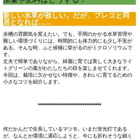
電磁弁が先か？スピードコントローラーが先か？CO2漏れ意外な原因
（6/16）
新しい水草が欲しい。だが、プレコと同
マツモが育てるには？ライト、CO2、肥料、トリミングどうする？
（6/9）
居となれば……
マツモをシェルターにする理由。仕方なくホームセンターまで行った訳
（6/2）
水槽の雰囲気を変えたい。でも、手間のかかる水草管理や
どうしてアカヒレは、安価で地味なのに人を魅了してやまないのか？
難しい環境づくりには、時間的にも体力的にも少し不安が
（5/26）
水槽立ち上げ！悩むパイロットフィッシュ選びはコイ科のアカヒレで
ある。そんな時、ふと候補に挙がるのがミクロソリウムで
（5/19）
す。
復帰・復活→放置した水槽・外部フィルターは水が漏れないか確認を！
丈夫で簡単でありながら、綺麗に育てば美しく大きなライ
（5/12）
熱帯魚とブームで価格高騰に巻き込まれた話。その時の心構えとは？
トグリーンの葉がわたしたちの目を楽しませてくれます。
（5/5）
今回は、栽培に欠かせない特徴や、きれいに育てるための
素手でコリドラスを追いかけまわした結果、激痛・悶絶そして反省
小さなコツを紹介します。
（4/29）
湧き水水槽を作るつもりが、大きなクレーターを作ってしまった君へ
（4/22）
コリドラスを飼育するなら水槽に敷いておきたい田砂の話 （4/15）
**********************************
何だかんだで生長しているマツモ。いまだ蛍光灯である
が、なんとか環境に適応しようと、今にも折れそうな細く