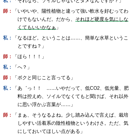
私：
「それなら、ソイルじゃないとダメなんですか？」
師：
「いやいや、陽性植物と違って強い軟水を好むってわ
けでもないんだ。だから、
それほど硬度を気にしな
くてもいいかなぁ
」
私：
「なるほど。ということは……、簡単な水草というこ
とですね？」
師：
「ほら！！！」
私：
「へ？」
師：
「ボクと同じこと言ってる」
私：
「あ゛っ！！ ……いやだって、低CO2、低光量、肥
料は控えめ、ソイルでなくてもと聞けば、それ以外
に思い浮かぶ言葉が……」
師：
「まぁ、そうなるよね。少し踏み込んで言えば、栽培
しやすい活着系の陰性植物というわけさ。ただ、気
にしておいてほしい点がある」