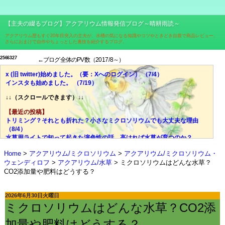
【主夫の綴るブログ】アクアリウム情報発信ブログ～晴耕雨読～
アクアリウム歴もすぐ20年目突入の主夫が、水槽の気になる知識やコツやときどき自腹で商品レビュー、
さらにおまけで自作やちょっとした裏技を紹介するブログ。
2
5
6
6
3
2
7
←ブログ全体のPV数（2017/8～）
x (旧 twitter)始めました。（要：Xへのログイン） （7/4）
インスタも始めました。 （7/19）
↓↓（スクロールできます）↓↓
【最近の投稿】
トリミング？それとも折れた？小さなミクロソリウムでも大丈夫な理由
（8/4）
水草用ライトで知って起きた演色性の話。高ければ水草が育つのか？
（7/28）
Home
アクアリウム/ミクロソリウム
アクアリウム/ミクロソリウム・
価格、光量、スペクトル、ブランド……それでも迷ったら色温度！
ウェンディロフ
アクアリウム/水草
ミクロソリウムはどんな水草？
（7/21）
CO2添加量や肥料はどうする？
光量？スペクトル？迷宮入りしがちな水草用ライトの選び、脱出の糸口
（7/14）
失敗談：安価な室内用LED電球で水草は育ちにくい。その理由とは？
2026年6月30日火曜日
（7/7）
ミクロソリウムはどんな水草？CO2添
ミクロソリウムはどんな水草？CO2添加量や肥料はどうする？ （6/30）
やった水槽立ち上がった！でもすぐにウールマットの掃除はしないで！
加量や肥料はどうする？
（6/23）