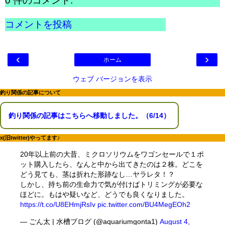
0 件のコメント:
コメントを投稿
‹
›
ホーム
ウェブ バージョンを表示
釣り関係の記事について
釣り関係の記事はこちらへ移動しました。（6/14）
x(旧twitter)やってます♪
20年以上前の大昔、ミクロソリウムをワゴンセールで１ポ
ット購入したら、なんと中から出てきたのは２株。どこを
どう見ても、茎は折れた形跡なし…ヤラレタ！？
しかし、持ち前の生命力で気が付けばトリミングが必要な
ほどに。もはや疑いなど、どうでも良くなりました。
https://t.co/U8EHmjRsIv
pic.twitter.com/BU4MegEOh2
— ごん太 | 水槽ブログ (@aquariumgonta1)
August 4,