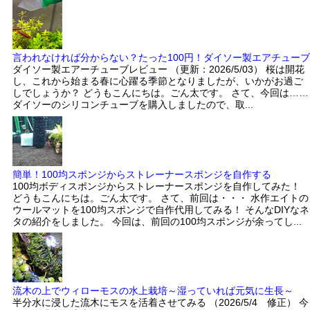
言われなければ分からない？たった100円！ダイソー製エアチューブ
ダイソー製エアーチューブレビュー （更新：2026/5/03） 桜は開花
し、これから始まる春に心躍る季節となりましたが、いかがお過ご
しでしょうか？ どうもこんにちは。ごん太です。 さて、今回は……
ダイソーのシリコンチューブを購入しましたので、取...
簡単！100均スポンジからストレーナースポンジを自作する
100均ボディスポンジからストレーナースポンジを自作してみた！
どうもこんにちは。ごん太です。 さて、前回は・・・ 水作エイトの
ウールマットを100均スポンジで自作代用してみる！ そんなDIYなネ
タの紹介をしました。 今回は、前回の100均スポンジが余ってし...
流木の上でウィローモスの水上栽培～湿っていれば元気に生長～
半分水に浸した流木にモスを活着させてみる （2026/5/4 修正） 今