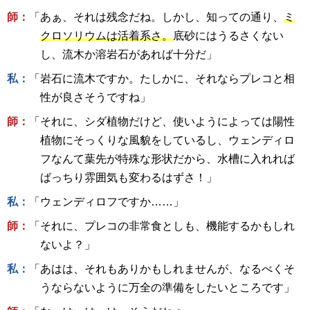
師：
「あぁ、それは残念だね。しかし、知っての通り、
ミ
クロソリウムは活着系さ。
底砂にはうるさくない
し、流木か溶岩石があれば十分だ」
私：
「岩石に流木ですか。たしかに、それならプレコと相
性が良さそうですね」
師：
「それに、シダ植物だけど、使いようによっては陽性
植物にそっくりな風貌をしているし、ウェンディロ
フなんて葉先が特殊な形状だから、水槽に入れれば
ばっちり雰囲気も変わるはずさ！」
私：
「ウェンディロフですか……」
師：
「それに、プレコの非常食としも、機能するかもしれ
ないよ？」
私：
「あはは、それもありかもしれませんが、なるべくそ
うならないように万全の準備をしたいところです」