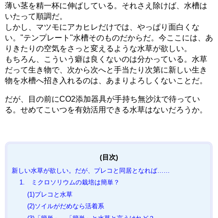
薄い茎を精一杯に伸ばしている。それさえ除けば、水槽は
いたって順調だ。
しかし、マツモにアカヒレだけでは、やっぱり面白くな
い。"テンプレート"水槽そのものだからだ。今ここには、あ
りきたりの空気をさっと変えるような水草が欲しい。
もちろん、こういう癖は良くないのは分かっている。水草
だって生き物で、次から次へと手当たり次第に新しい生き
物を水槽へ招き入れるのは、あまりよろしくないことだ。
だが、目の前にCO2添加器具が手持ち無沙汰で待ってい
る。せめてこいつを有効活用できる水草はないだろうか。
新しい水草が欲しい。だが、プレコと同居となれば……
1. ミクロソリウムの栽培は簡単？
(1)プレコと水草
(2)ソイルがだめなら活着系