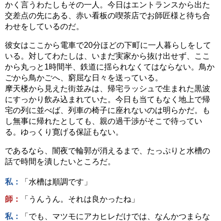
かく言うわたしもその一人。今日はエントランスから出た
交差点の先にある、赤い看板の喫茶店でお師匠様と待ち合
わせをしているのだ。
彼女はここから電車で20分ほどの下町に一人暮らしをして
いる。対してわたしは、いまだ実家から抜け出せず、ここ
から丸っと1時間半、鉄道に揺られなくてはならない。鳥か
ごから鳥かごへ、窮屈な日々を送っている。
摩天楼から見えた街並みは、帰宅ラッシュで生まれた黒波
にすっかり飲み込まれていた。今日も当てもなく地上で帰
宅の列に並べば、列車の椅子に座れないのは明らかだ。も
し無事に帰れたとしても、親の過干渉がそこで待ってい
る。ゆっくり寛げる保証もない。
であるなら、闇夜で輪郭が消えるまで、たっぷりと水槽の
話で時間を潰したいところだ。
私：
「水槽は順調です」
師：
「うんうん。それは良かったね」
私：
「でも、マツモにアカヒレだけでは、なんかつまらな