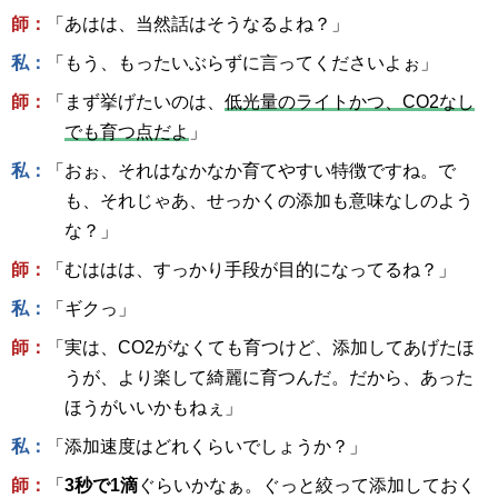
師：
「あはは、当然話はそうなるよね？」
私：
「もう、もったいぶらずに言ってくださいよぉ」
師：
「まず挙げたいのは、
低光量のライトかつ、CO2なし
でも育つ点だよ
」
私：
「おぉ、それはなかなか育てやすい特徴ですね。で
も、それじゃあ、せっかくの添加も意味なしのよう
な？」
師：
「むははは、すっかり手段が目的になってるね？」
私：
「ギクっ」
師：
「実は、CO2がなくても育つけど、添加してあげたほ
うが、より楽して綺麗に育つんだ。だから、あった
ほうがいいかもねぇ」
私：
「添加速度はどれくらいでしょうか？」
師：
「
3秒で1滴
ぐらいかなぁ。ぐっと絞って添加しておく