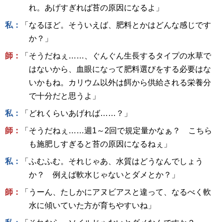
れ。あげすぎれば苔の原因になるよ」
私：
「なるほど。そういえば、肥料とかはどんな感じです
か？」
師：
「そうだねぇ……、ぐんぐん生長するタイプの水草で
はないから、血眼になって肥料選びをする必要はな
いかもね。カリウム以外は餌から供給される栄養分
で十分だと思うよ」
私：
「どれくらいあげれば……？」
師：
「そうだねぇ……週1～2回で規定量かなぁ？ こちら
も施肥しすぎると苔の原因になるねぇ」
私：
「ふむふむ。それじゃあ、水質はどうなんでしょう
か？ 例えば軟水じゃないとダメとか？」
師：
「うーん、たしかにアヌビアスと違って、なるべく軟
水に傾いていた方が育ちやすいね」