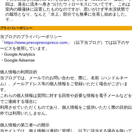
回は、過去に流木へ巻きつけたウィローモスについてです。 これは
室内の睡蓮鉢に設置したものなのですが、思いがけず半水没状態で
の栽培となり、なんと「水上」部分でも無事に生長し始めました。
そ...
プライバシーポリシー
当ブログのプライバシーポリシー
「
https://www.precoprecopreco.com
」（以下当ブログ）では以下のサ
ービスを使用しています。
・Google Analytics
・Google Adsense
個人情報の利用目的
当ブログでは、メールでのお問い合わせ、際に、名前（ハンドルネー
ム）、メールアドレス等の個人情報をご登録いただく場合がございま
す。
これらの個人情報は質問に対する回答や必要な情報を電子メールなどを
でご連絡する場合に
利用させていただくものであり、個人情報をご提供いただく際の目的以
外では利用いたしません。
個人情報の第三者への開示
当サイトでは、個人情報は適切に管理し、以下に該当する場合を除いて