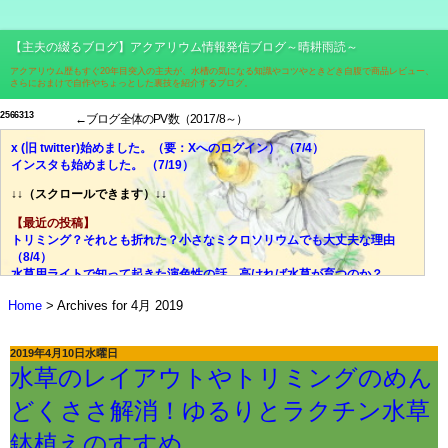
【主夫の綴るブログ】アクアリウム情報発信ブログ～晴耕雨読～
アクアリウム歴もすぐ20年目突入の主夫が、水槽の気になる知識やコツやときどき自腹で商品レビュー、
さらにおまけで自作やちょっとした裏技を紹介するブログ。
2
5
6
6
3
1
3
←ブログ全体のPV数（2017/8～）
x (旧 twitter)始めました。（要：Xへのログイン） （7/4）
インスタも始めました。 （7/19）
↓↓（スクロールできます）↓↓
【最近の投稿】
トリミング？それとも折れた？小さなミクロソリウムでも大丈夫な理由
（8/4）
水草用ライトで知って起きた演色性の話。高ければ水草が育つのか？
（7/28）
Home
Archives for 4月 2019
価格、光量、スペクトル、ブランド……それでも迷ったら色温度！
（7/21）
光量？スペクトル？迷宮入りしがちな水草用ライトの選び、脱出の糸口
2019年4月10日水曜日
（7/14）
水草のレイアウトやトリミングのめん
失敗談：安価な室内用LED電球で水草は育ちにくい。その理由とは？
（7/7）
どくささ解消！ゆるりとラクチン水草
ミクロソリウムはどんな水草？CO2添加量や肥料はどうする？ （6/30）
やった水槽立ち上がった！でもすぐにウールマットの掃除はしないで！
鉢植えのすすめ。
（6/23）