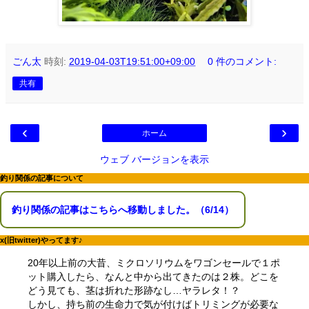
ごん太
時刻:
2019-04-03T19:51:00+09:00
0 件のコメント:
共有
‹
›
ホーム
ウェブ バージョンを表示
釣り関係の記事について
釣り関係の記事はこちらへ移動しました。（6/14）
x(旧twitter)やってます♪
20年以上前の大昔、ミクロソリウムをワゴンセールで１ポ
ット購入したら、なんと中から出てきたのは２株。どこを
どう見ても、茎は折れた形跡なし…ヤラレタ！？
しかし、持ち前の生命力で気が付けばトリミングが必要な