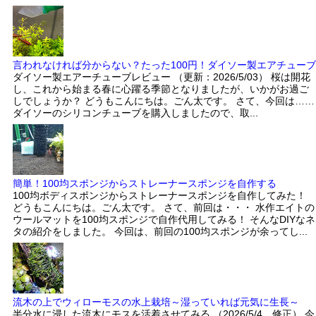
言われなければ分からない？たった100円！ダイソー製エアチューブ
ダイソー製エアーチューブレビュー （更新：2026/5/03） 桜は開花
し、これから始まる春に心躍る季節となりましたが、いかがお過ご
しでしょうか？ どうもこんにちは。ごん太です。 さて、今回は……
ダイソーのシリコンチューブを購入しましたので、取...
簡単！100均スポンジからストレーナースポンジを自作する
100均ボディスポンジからストレーナースポンジを自作してみた！
どうもこんにちは。ごん太です。 さて、前回は・・・ 水作エイトの
ウールマットを100均スポンジで自作代用してみる！ そんなDIYなネ
タの紹介をしました。 今回は、前回の100均スポンジが余ってし...
流木の上でウィローモスの水上栽培～湿っていれば元気に生長～
半分水に浸した流木にモスを活着させてみる （2026/5/4 修正） 今