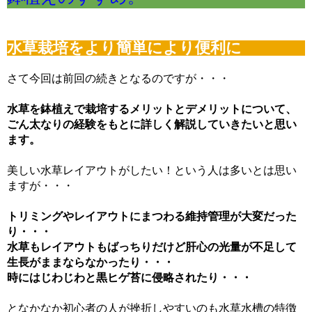
電磁弁が先か？スピードコントローラーが先か？CO2漏れ意外な原因
（6/16）
マツモが育てるには？ライト、CO2、肥料、トリミングどうする？
水草栽培をより簡単により便利に
（6/9）
マツモをシェルターにする理由。仕方なくホームセンターまで行った訳
（6/2）
さて今回は前回の続きとなるのですが・・・
どうしてアカヒレは、安価で地味なのに人を魅了してやまないのか？
（5/26）
水槽立ち上げ！悩むパイロットフィッシュ選びはコイ科のアカヒレで
水草を鉢植えで栽培するメリットとデメリットについて、
（5/19）
ごん太なりの経験をもとに詳しく解説していきたいと思い
復帰・復活→放置した水槽・外部フィルターは水が漏れないか確認を！
ます。
（5/12）
熱帯魚とブームで価格高騰に巻き込まれた話。その時の心構えとは？
（5/5）
美しい水草レイアウトがしたい！という人は多いとは思い
素手でコリドラスを追いかけまわした結果、激痛・悶絶そして反省
ますが・・・
（4/29）
湧き水水槽を作るつもりが、大きなクレーターを作ってしまった君へ
（4/22）
トリミングやレイアウトにまつわる維持管理が大変だった
コリドラスを飼育するなら水槽に敷いておきたい田砂の話 （4/15）
り・・・
水草もレイアウトもばっちりだけど肝心の光量が不足して
生長がままならなかったり・・・
時にはじわじわと黒ヒゲ苔に侵略されたり・・・
となかなか初心者の人が挫折しやすいのも水草水槽の特徴