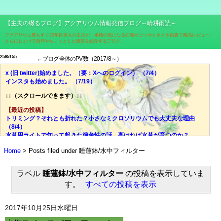
【主夫の綴るブログ】アクアリウム情報発信ブログ～晴耕雨読～
アクアリウム歴もすぐ20年目突入の主夫が、水槽の気になる知識やコツやときどき自腹で商品レビュー、
さらにおまけで自作やちょっとした裏技を紹介するブログ。
2
5
6
5
1
5
5
←ブログ全体のPV数（2017/8～）
x (旧 twitter)始めました。（要：Xへのログイン） （7/4）
インスタも始めました。 （7/19）
↓↓（スクロールできます）↓↓
【最近の投稿】
トリミング？それとも折れた？小さなミクロソリウムでも大丈夫な理由
（8/4）
水草用ライトで知って起きた演色性の話。高ければ水草が育つのか？
（7/28）
Home
Posts filed under 睡蓮鉢/水中フィルター
価格、光量、スペクトル、ブランド……それでも迷ったら色温度！
（7/21）
光量？スペクトル？迷宮入りしがちな水草用ライトの選び、脱出の糸口
ラベル
睡蓮鉢/水中フィルター
の投稿を表示していま
（7/14）
す。
すべての投稿を表示
失敗談：安価な室内用LED電球で水草は育ちにくい。その理由とは？
（7/7）
ミクロソリウムはどんな水草？CO2添加量や肥料はどうする？ （6/30）
2017年10月25日水曜日
やった水槽立ち上がった！でもすぐにウールマットの掃除はしないで！
（6/23）