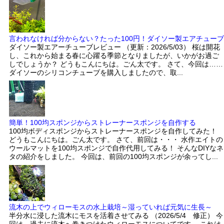
言われなければ分からない？たった100円！ダイソー製エアチューブ
ダイソー製エアーチューブレビュー （更新：2026/5/03） 桜は開花
し、これから始まる春に心躍る季節となりましたが、いかがお過ご
しでしょうか？ どうもこんにちは。ごん太です。 さて、今回は……
ダイソーのシリコンチューブを購入しましたので、取...
簡単！100均スポンジからストレーナースポンジを自作する
100均ボディスポンジからストレーナースポンジを自作してみた！
どうもこんにちは。ごん太です。 さて、前回は・・・ 水作エイトの
ウールマットを100均スポンジで自作代用してみる！ そんなDIYなネ
タの紹介をしました。 今回は、前回の100均スポンジが余ってし...
流木の上でウィローモスの水上栽培～湿っていれば元気に生長～
半分水に浸した流木にモスを活着させてみる （2026/5/4 修正） 今
回は、過去に流木へ巻きつけたウィローモスについてです。 これは