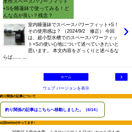
水作スペースパワーフィット
電磁弁が先か？スピードコントローラーが先か？CO2漏れ意外な原因
+Sを睡蓮鉢で使ってみる！ど
（6/16）
マツモが育てるには？ライト、CO2、肥料、トリミングどうする？
んな点が良い？残念？
（6/9）
›
マツモをシェルターにする理由。仕方なくホームセンターまで行った訳
室内睡蓮鉢でスペースパワーフィット+S！
（6/2）
その使用感は？ （2024/9/2 修正） 今回
どうしてアカヒレは、安価で地味なのに人を魅了してやまないのか？
は、超小型水槽でのスペースパワーフィッ
（5/26）
ト+Sの使い心地について述べていきたいと
水槽立ち上げ！悩むパイロットフィッシュ選びはコイ科のアカヒレで
（5/19）
思います。 本文内容をざっくりと述べるな
復帰・復活→放置した水槽・外部フィルターは水が漏れないか確認を！
らば…… ...
（5/12）
熱帯魚とブームで価格高騰に巻き込まれた話。その時の心構えとは？
（5/5）
素手でコリドラスを追いかけまわした結果、激痛・悶絶そして反省
›
ホーム
（4/29）
湧き水水槽を作るつもりが、大きなクレーターを作ってしまった君へ
ウェブ バージョンを表示
（4/22）
コリドラスを飼育するなら水槽に敷いておきたい田砂の話 （4/15）
釣り関係の記事について
釣り関係の記事はこちらへ移動しました。（6/14）
x(旧twitter)やってます♪