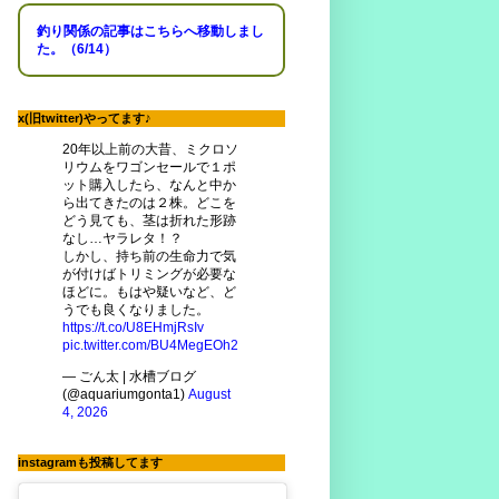
釣り関係の記事はこちらへ移動しまし
た。（6/14）
x(旧twitter)やってます♪
20年以上前の大昔、ミクロソ
リウムをワゴンセールで１ポ
ット購入したら、なんと中か
ら出てきたのは２株。どこを
どう見ても、茎は折れた形跡
なし…ヤラレタ！？
しかし、持ち前の生命力で気
が付けばトリミングが必要な
ほどに。もはや疑いなど、ど
うでも良くなりました。
https://t.co/U8EHmjRsIv
pic.twitter.com/BU4MegEOh2
— ごん太 | 水槽ブログ
(@aquariumgonta1)
August
4, 2026
instagramも投稿してます