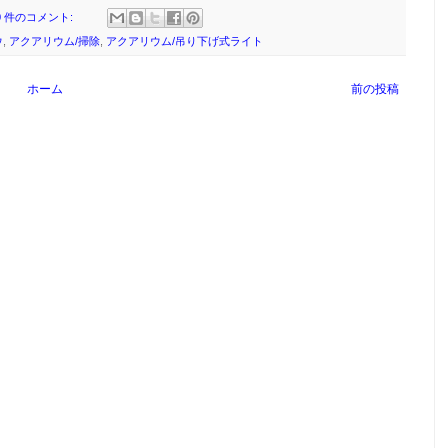
0 件のコメント:
ウ
,
アクアリウム/掃除
,
アクアリウム/吊り下げ式ライト
ホーム
前の投稿