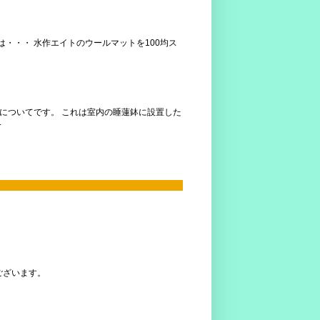
は・・・ 水作エイトのウールマットを100均ス
スについてです。 これは室内の睡蓮鉢に設置した
.
ございます。