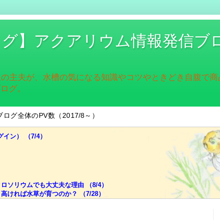
ログ】アクアリウム情報発信ブ
入の主夫が、水槽の気になる知識やコツやときどき自腹で
ブログ。
ブログ全体のPV数（2017/8～）
グイン） （7/4）
ソリウムでも大丈夫な理由 （8/4）
ければ水草が育つのか？ （7/28）
でも迷ったら色温度！ （7/21）
ライトの選び、脱出の糸口 （7/14）