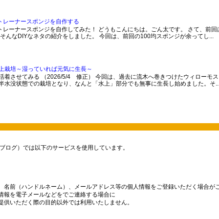
ストレーナースポンジを自作する
トレーナースポンジを自作してみた！ どうもこんにちは。ごん太です。 さて、前回
そんなDIYなネタの紹介をしました。 今回は、前回の100均スポンジが余ってし...
上栽培～湿っていれば元気に生長～
着させてみる （2026/5/4 修正） 今回は、過去に流木へ巻きつけたウィローモ
半水没状態での栽培となり、なんと「水上」部分でも無事に生長し始めました。そ..
ブログ）では以下のサービスを使用しています。
、名前（ハンドルネーム）、メールアドレス等の個人情報をご登録いただく場合が
情報を電子メールなどをでご連絡する場合に
提供いただく際の目的以外では利用いたしません。