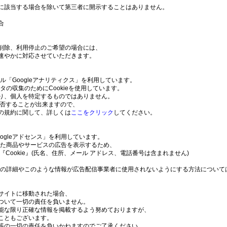
に該当する場合を除いて第三者に開示することはありません。
合
削除、利用停止のご希望の場合には、
速やかに対応させていただきます。
ール「Googleアナリティクス」を利用しています。
タの収集のためにCookieを使用しています。
り、個人を特定するものではありません。
拒否することが出来ますので、
の規約に関して、詳しくは
ここをクリック
してください。
ogleアドセンス」を利用しています。
応じた商品やサービスの広告を表示するため、
Cookie』(氏名、住所、メール アドレス、電話番号は含まれません)
セスの詳細やこのような情報が広告配信事業者に使用されないようにする方法について
サイトに移動された場合、
ついて一切の責任を負いません。
能な限り正確な情報を掲載するよう努めておりますが、
こともございます。
等の一切の責任を負いかねますのでご了承ください。