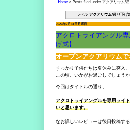
失敗談：安価な室内用LED電球で水草は育
Home
Posts filed under アクアリ
ミクロソリウムはどんな水草？CO2添加量や
やった水槽立ち上がった！でもすぐにウール
ラベル
アクアリウム/吊り下げ
電磁弁が先か？スピードコントローラーが先
マツモが育てるには？ライト、CO2、肥料
2023年7月31日月曜日
マツモをシェルターにする理由。仕方なくホ
どうしてアカヒレは、安価で地味なのに人を
アクロトライアングル専
水槽立ち上げ！悩むパイロットフィッシュ選
復帰・復活→放置した水槽・外部フィルター
げ式】
熱帯魚とブームで価格高騰に巻き込まれた話
素手でコリドラスを追いかけまわした結果、
オープンアクアリウムで
湧き水水槽を作るつもりが、大きなクレータ
コリドラスを飼育するなら水槽に敷いておき
すっかり子供たちは夏休みに突入。
この頃、いかがお過ごしでしょうか
今回はタイトルの通り、
アクロトライアングルを専用ライト
いと思います。
なお詳しいレビューは後日投稿する