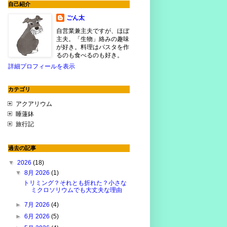
自己紹介
ごん太
自営業兼主夫ですが、ほぼ
主夫。「生物」絡みの趣味
が好き。料理はパスタを作
るのも食べるのも好き。
詳細プロフィールを表示
カテゴリ
アクアリウム
睡蓮鉢
旅行記
過去の記事
▼
2026
(18)
▼
8月 2026
(1)
トリミング？それとも折れた？小さな
ミクロソリウムでも大丈夫な理由
►
7月 2026
(4)
►
6月 2026
(5)