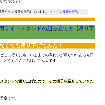
ちにくい。その理由とは？ （7/7）
ウム/吊り下げ式ライト
肥料はどうする？ （6/30）
マットの掃除はしないで！ （6/23）
式ライト
の投稿を表示しています。
すべての投稿を表示
か？CO2漏れ意外な原因 （6/16）
、トリミングどうする？ （6/9）
ームセンターまで行った訳 （6/2）
魅了してやまないのか？ （5/26）
用ライトスタンドの組み立て方【吊り下
びはコイ科のアカヒレで （5/19）
は水が漏れないか確認を！ （5/12）
。その時の心構えとは？ （5/5）
激痛・悶絶そして反省 （4/29）
なくても吊り下げてみた！
ーを作ってしまった君へ （4/22）
たい田砂の話 （4/15）
どこに行くにも、いままでの賑わいが戻りつつある今日
。どうもこんにちは。ごん太です。
スタンドで吊り上げたので、その様子を紹介していきた
予定です。