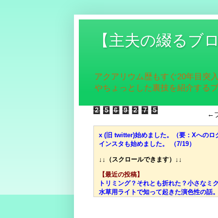
【主夫の綴るブ
アクアリウム歴もすぐ20年目突
やちょっとした裏技を紹介する
2
5
6
9
2
7
5
←
x (旧 twitter)始めました。（要：Xへのロ
インスタも始めました。 （7/19）
↓↓（スクロールできます）↓↓
【最近の投稿】
トリミング？それとも折れた？小さなミクロ
水草用ライトで知って起きた演色性の話。高
価格、光量、スペクトル、ブランド……それ
光量？スペクトル？迷宮入りしがちな水草用