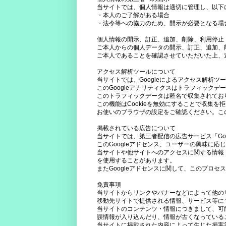
当サイトでは、個人情報は適切に管理し、以下
・本人のご了解がある場合
・法令等への協力のため、開示が必要となる場
個人情報の開示、訂正、追加、削除、利用停止
ご本人からの個人データの開示、訂正、追加、
ご本人であることを確認させていただいた上、
アクセス解析ツールについて
当サイトでは、Googleによるアクセス解析ツ
このGoogleアナリティクスはトラフィックデー
このトラフィックデータは匿名で収集されてお
この機能はCookieを無効にすることで収集を
お使いのブラウザの設定をご確認ください。こ
掲載されている広告について
当サイトでは、第三者配信の広告サービス「Go
このGoogleアドセンス、ユーザーの興味に
当サイトや他サイトへのアクセスに関する情報 『
を使用することがあります。
またGoogleアドセンスに関して、このプロ
免責事項
当サイトからリンクやバナーなどによって他の
移動先サイトで提供される情報、サービス等に
当サイトのコンテンツ・情報につきまして、可
誤情報が入り込んだり、情報が古くなっている
当サイトに掲載された内容によって生じた損害