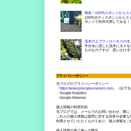
簡単！100均スポンジから
100均ボディスポンジからス
ポンジで自作代用してみる！ 
流木の上でウィローモスの水
半分水に浸した流木にモスを活
ものなのですが、思いがけず
プライバシーポリシー
当ブログのプライバシーポリシー
「
https://www.precoprecopreco.com
」（以下当
・Google Analytics
・Google Adsense
個人情報の利用目的
当ブログでは、メールでのお問い合わせ、際に
これらの個人情報は質問に対する回答や必要な
利用させていただくものであり、個人情報をご
個人情報の第三者への開示