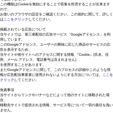
この機能はCookieを無効にすることで収集を拒否することが出来ます
ので、
お使いのブラウザの設定をご確認ください。この規約に関して、詳しく
は
ここをクリック
してください。
掲載されている広告について
当サイトでは、第三者配信の広告サービス「Googleアドセンス」を利
用しています。
このGoogleアドセンス、ユーザーの興味に応じた商品やサービスの広
告を表示するため、
当サイトや他サイトへのアクセスに関する情報 『Cookie』(氏名、住
所、メール アドレス、電話番号は含まれません)
を使用することがあります。
またGoogleアドセンスに関して、このプロセスの詳細やこのような情
報が広告配信事業者に使用されないようにする方法については、
ここを
クリック
してください。
免責事項
当サイトからリンクやバナーなどによって他のサイトに移動された場
合、
移動先サイトで提供される情報、サービス等について一切の責任を負い
ません。