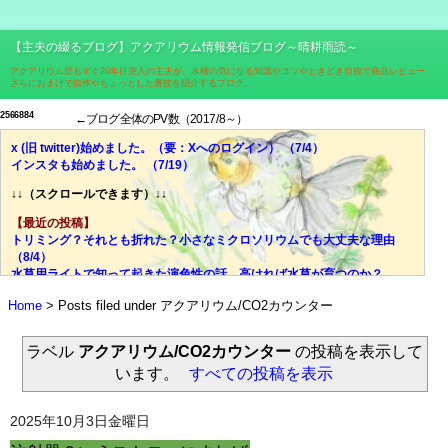
【主夫の綴るブログ】アクアリウム情報発信ブログ～晴耕雨読～
アクアリウム歴もすぐ20年目突入の主夫が、水槽の気になる知識やコツやときどき自腹で商品レビュー、
さらにおまけで自作やちょっとした裏技を紹介するブログ。
2
5
6
6
8
8
4
←ブログ全体のPV数（2017/8～）
x (旧 twitter)始めました。（要：Xへのログイン） （7/4）
インスタも始めました。 （7/19）
↓↓（スクロールできます）↓↓
【最近の投稿】
トリミング？それとも折れた？小さなミクロソリウムでも大丈夫な理由
（8/4）
水草用ライトで知って起きた演色性の話。高ければ水草が育つのか？
（7/28）
Home
Posts filed under アクアリウム/CO2カウンター
価格、光量、スペクトル、ブランド……それでも迷ったら色温度！
（7/21）
光量？スペクトル？迷宮入りしがちな水草用ライトの選び、脱出の糸口
ラベル
アクアリウム/CO2カウンター
の投稿を表示して
（7/14）
います。
すべての投稿を表示
失敗談：安価な室内用LED電球で水草は育ちにくい。その理由とは？
（7/7）
ミクロソリウムはどんな水草？CO2添加量や肥料はどうする？ （6/30）
2025年10月3日金曜日
やった水槽立ち上がった！でもすぐにウールマットの掃除はしないで！
（6/23）