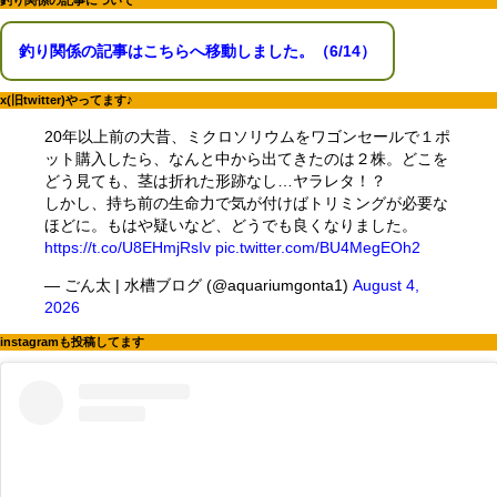
釣り関係の記事について
釣り関係の記事はこちらへ移動しました。（6/14）
x(旧twitter)やってます♪
20年以上前の大昔、ミクロソリウムをワゴンセールで１ポ
ット購入したら、なんと中から出てきたのは２株。どこを
どう見ても、茎は折れた形跡なし…ヤラレタ！？
しかし、持ち前の生命力で気が付けばトリミングが必要な
ほどに。もはや疑いなど、どうでも良くなりました。
https://t.co/U8EHmjRsIv
pic.twitter.com/BU4MegEOh2
— ごん太 | 水槽ブログ (@aquariumgonta1)
August 4,
2026
instagramも投稿してます