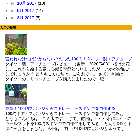
►
10月 2017
(10)
►
9月 2017
(14)
►
8月 2017
(5)
人気の投稿
言われなければ分からない？たった100円！ダイソー製エアチューブ
ダイソー製エアーチューブレビュー （更新：2026/5/03） 桜は開花
し、これから始まる春に心躍る季節となりましたが、いかがお過ご
しでしょうか？ どうもこんにちは。ごん太です。 さて、今回は……
ダイソーのシリコンチューブを購入しましたので、取...
簡単！100均スポンジからストレーナースポンジを自作する
100均ボディスポンジからストレーナースポンジを自作してみた！
どうもこんにちは。ごん太です。 さて、前回は・・・ 水作エイトの
ウールマットを100均スポンジで自作代用してみる！ そんなDIYなネ
タの紹介をしました。 今回は、前回の100均スポンジが余ってし...