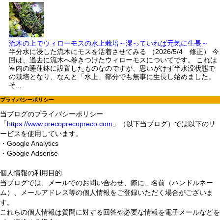
流木の上でウィローモスの水上栽培～湿っていれば元気に生長～
半分水に浸した流木にモスを活着させてみる （2026/5/4 修正） 今
回は、過去に流木へ巻きつけたウィローモスについてです。 これは
室内の睡蓮鉢に設置したものなのですが、思いがけず半水没状態で
の栽培となり、なんと「水上」部分でも無事に生長し始めました。
そ...
プライバシーポリシー
当ブログのプライバシーポリシー
「
https://www.precoprecopreco.com
」（以下当ブログ）では以下のサ
ービスを使用しています。
・Google Analytics
・Google Adsense
個人情報の利用目的
当ブログでは、メールでのお問い合わせ、際に、名前（ハンドルネー
ム）、メールアドレス等の個人情報をご登録いただく場合がございま
す。
これらの個人情報は質問に対する回答や必要な情報を電子メールなどを