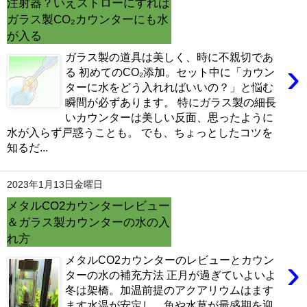
注射器？いえストローにすれば
電磁弁が先か？スピードコントローラーが先か？CO2漏れ意外な原因
ガラス製CO₂カウンターにも水
（6/16）
マツモが育てるには？ライト、CO2、肥料、トリミングどうする？
が入る
（6/9）
マツモをシェルターにする理由。仕方なくホームセンターまで行った訳
ガラス製の道具は美しく、時に不親切であ
›
（6/2）
る 初めてのCO₂添加。セット中に「カウン
どうしてアカヒレは、安価で地味なのに人を魅了してやまないのか？
ターに水をどう入れればいいの？」と悩む
（5/26）
瞬間が必ずあります。 特にガラス製の細長
水槽立ち上げ！悩むパイロットフィッシュ選びはコイ科のアカヒレで
（5/19）
いカウンターは美しい反面、思ったように
復帰・復活→放置した水槽・外部フィルターは水が漏れないか確認を！
水が入らず戸惑うことも。 でも、ちょっとしたコツを
（5/12）
知るだ...
熱帯魚とブームで価格高騰に巻き込まれた話。その時の心構えとは？
（5/5）
素手でコリドラスを追いかけまわした結果、激痛・悶絶そして反省
（4/29）
2023年1月13日金曜日
湧き水水槽を作るつもりが、大きなクレーターを作ってしまった君へ
メタルCO2カウンターレビュー
（4/22）
コリドラスを飼育するなら水槽に敷いておきたい田砂の話 （4/15）
＆ガラス製カウンターの水の入
れ方
›
メタルCO2カウンターのレビューとカウン
ターの水の補充方法 正月が過ぎていよいよ
冬は架橋。加温前提のアクアリウムはます
ます水温が安定し、魚や水草が最盛期を迎