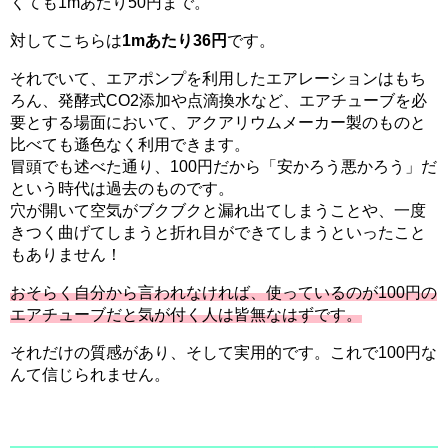
くても1mあたり50円まで。
対してこちらは
1mあたり36円
です。
それでいて、エアポンプを利用したエアレーションはもち
ろん、発酵式CO2添加や点滴換水など、エアチューブを必
要とする場面において、アクアリウムメーカー製のものと
比べても遜色なく利用できます。
冒頭でも述べた通り、100円だから「安かろう悪かろう」だ
という時代は過去のものです。
穴が開いて空気がブクブクと漏れ出てしまうことや、一度
きつく曲げてしまうと折れ目ができてしまうといったこと
もありません！
おそらく自分から言われなければ、使っているのが100円の
エアチューブだと気が付く人は皆無なはずです。
それだけの質感があり、そして実用的です。これで100円な
んて信じられません。