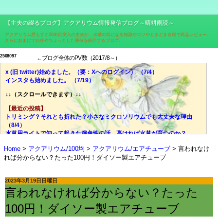
【主夫の綴るブログ】アクアリウム情報発信ブログ～晴耕雨読～
アクアリウム歴もすぐ20年目突入の主夫が、水槽の気になる知識やコツやときどき自腹で商品レビュー、
さらにおまけで自作やちょっとした裏技を紹介するブログ。
2
5
6
8
0
9
7
←ブログ全体のPV数（2017/8～）
x (旧 twitter)始めました。（要：Xへのログイン） （7/4）
インスタも始めました。 （7/19）
↓↓（スクロールできます）↓↓
【最近の投稿】
トリミング？それとも折れた？小さなミクロソリウムでも大丈夫な理由
（8/4）
水草用ライトで知って起きた演色性の話。高ければ水草が育つのか？
（7/28）
Home
アクアリウム/100均
アクアリウム/エアチューブ
言われなけ
価格、光量、スペクトル、ブランド……それでも迷ったら色温度！
れば分からない？たった100円！ダイソー製エアチューブ
（7/21）
光量？スペクトル？迷宮入りしがちな水草用ライトの選び、脱出の糸口
（7/14）
2023年3月19日日曜日
失敗談：安価な室内用LED電球で水草は育ちにくい。その理由とは？
言われなければ分からない？たった
（7/7）
ミクロソリウムはどんな水草？CO2添加量や肥料はどうする？ （6/30）
100円！ダイソー製エアチューブ
やった水槽立ち上がった！でもすぐにウールマットの掃除はしないで！
（6/23）