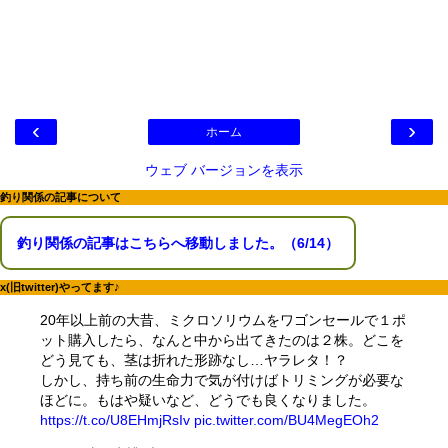
‹
›
ホーム
ウェブ バージョンを表示
釣り関係の記事について
釣り関係の記事はこちらへ移動しました。（6/14）
x(旧twitter)やってます♪
20年以上前の大昔、ミクロソリウムをワゴンセールで１ポ
ット購入したら、なんと中から出てきたのは２株。どこを
どう見ても、茎は折れた形跡なし…ヤラレタ！？
しかし、持ち前の生命力で気が付けばトリミングが必要な
ほどに。もはや疑いなど、どうでも良くなりました。
https://t.co/U8EHmjRsIv
pic.twitter.com/BU4MegEOh2