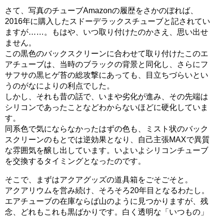
さて、写真のチューブAmazonの履歴をさかのぼれば、
2016年に購入したスドーデラックスチューブと記されてい
ますが……。もはや、いつ取り付けたのかさえ、思い出せ
ません。
この黒色のバックスクリーンに合わせて取り付けたこのエ
アチューブは、当時のブラックの背景と同化し、さらにフ
サフサの黒ヒゲ苔の総攻撃にあっても、目立ちづらいとい
うのがなによりの利点でした。
しかし、それも昔の話で、いまや劣化が進み、その先端は
シリコンであったことなどわからないほどに硬化していま
す。
同系色で気にならなかったはずの色も、ミスト状のバック
スクリーンのもとでは逆効果となり、自己主張MAXで異質
な雰囲気を醸し出しています。いよいよシリコンチューブ
を交換するタイミングとなったのです。
そこで、まずはアクアグッズの道具箱をごそごそと。
アクアリウムを営み続け、そろそろ20年目となるわたし。
エアチューブの在庫ならば山のように見つかりますが、残
念、どれもこれも黒ばかりです。白く透明な「いつもの」