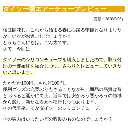
電磁弁が先か？スピードコントローラーが先か？CO2漏れ意外な原因
ダイソー製エアーチューブレビュー
（6/16）
マツモが育てるには？ライト、CO2、肥料、トリミングどうする？
（6/9）
（更新：2026/5/03）
マツモをシェルターにする理由。仕方なくホームセンターまで行った訳
（6/2）
桜は開花し、これから始まる春に心躍る季節となりました
どうしてアカヒレは、安価で地味なのに人を魅了してやまないのか？
が、いかがお過ごしでしょうか？
（5/26）
どうもこんにちは。ごん太です。
水槽立ち上げ！悩むパイロットフィッシュ選びはコイ科のアカヒレで
（5/19）
さて、今回は……
復帰・復活→放置した水槽・外部フィルターは水が漏れないか確認を！
（5/12）
ダイソーのシリコンチューブを購入しましたので、取り付
熱帯魚とブームで価格高騰に巻き込まれた話。その時の心構えとは？
けの一部始終を紹介しつつ、さらりとレビューしていきた
（5/5）
いと思います。
素手でコリドラスを追いかけまわした結果、激痛・悶絶そして反省
（4/29）
湧き水水槽を作るつもりが、大きなクレーターを作ってしまった君へ
たかだか100円、されど100円。
（4/22）
便利グッズの充実ぶりもさることながら、商品の品質は昔
コリドラスを飼育するなら水槽に敷いておきたい田砂の話 （4/15）
と比べると遥かに向上。近年では安かろう悪かろうの領域
から脱し、新たな次元へ移行しつつあります。
その代表格こそがダイソーのシリコンチューブ。
その実力はいったいどの程度のものなのでしょうか？