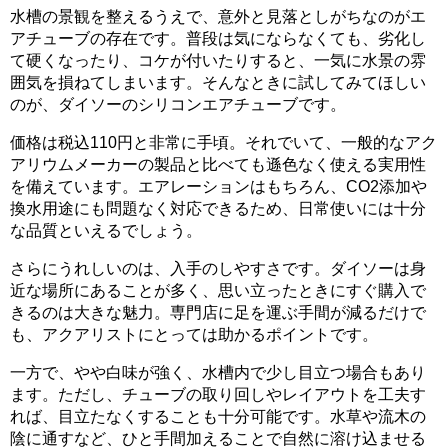
水槽の景観を整えるうえで、意外と見落としがちなのがエ
アチューブの存在です。普段は気にならなくても、劣化し
て硬くなったり、コケが付いたりすると、一気に水景の雰
囲気を損ねてしまいます。そんなときに試してみてほしい
のが、ダイソーのシリコンエアチューブです。
価格は税込110円と非常に手頃。それでいて、一般的なアク
アリウムメーカーの製品と比べても遜色なく使える実用性
を備えています。エアレーションはもちろん、CO2添加や
換水用途にも問題なく対応できるため、日常使いには十分
な品質といえるでしょう。
さらにうれしいのは、入手のしやすさです。ダイソーは身
近な場所にあることが多く、思い立ったときにすぐ購入で
きるのは大きな魅力。専門店に足を運ぶ手間が減るだけで
も、アクアリストにとっては助かるポイントです。
一方で、やや白味が強く、水槽内で少し目立つ場合もあり
ます。ただし、チューブの取り回しやレイアウトを工夫す
れば、目立たなくすることも十分可能です。水草や流木の
陰に通すなど、ひと手間加えることで自然に溶け込ませる