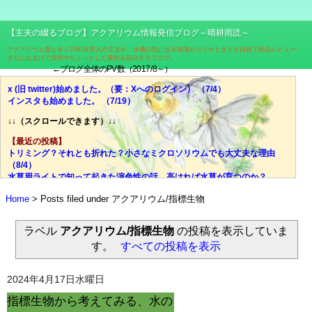
【主夫の綴るブログ】アクアリウム情報発信ブログ～晴耕雨読～
アクアリウム歴もすぐ20年目突入の主夫が、水槽の気になる知識やコツやときどき自腹で商品レビュー、
さらにおまけで自作やちょっとした裏技を紹介するブログ。
←ブログ全体のPV数（2017/8～）
x (旧 twitter)始めました。（要：Xへのログイン） （7/4）
インスタも始めました。 （7/19）
↓↓（スクロールできます）↓↓
【最近の投稿】
トリミング？それとも折れた？小さなミクロソリウムでも大丈夫な理由
（8/4）
水草用ライトで知って起きた演色性の話。高ければ水草が育つのか？
（7/28）
Home
Posts filed under アクアリウム/指標生物
価格、光量、スペクトル、ブランド……それでも迷ったら色温度！
（7/21）
光量？スペクトル？迷宮入りしがちな水草用ライトの選び、脱出の糸口
ラベル
アクアリウム/指標生物
の投稿を表示していま
（7/14）
す。
すべての投稿を表示
失敗談：安価な室内用LED電球で水草は育ちにくい。その理由とは？
（7/7）
ミクロソリウムはどんな水草？CO2添加量や肥料はどうする？ （6/30）
2024年4月17日水曜日
やった水槽立ち上がった！でもすぐにウールマットの掃除はしないで！
（6/23）
指標生物から考えてみる、水の
電磁弁が先か？スピードコントローラーが先か？CO2漏れ意外な原因