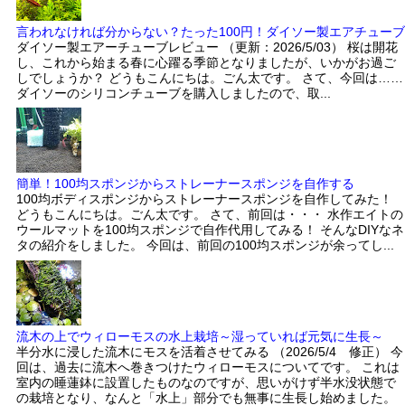
言われなければ分からない？たった100円！ダイソー製エアチューブ
ダイソー製エアーチューブレビュー （更新：2026/5/03） 桜は開花
し、これから始まる春に心躍る季節となりましたが、いかがお過ご
しでしょうか？ どうもこんにちは。ごん太です。 さて、今回は……
ダイソーのシリコンチューブを購入しましたので、取...
簡単！100均スポンジからストレーナースポンジを自作する
100均ボディスポンジからストレーナースポンジを自作してみた！
どうもこんにちは。ごん太です。 さて、前回は・・・ 水作エイトの
ウールマットを100均スポンジで自作代用してみる！ そんなDIYなネ
タの紹介をしました。 今回は、前回の100均スポンジが余ってし...
流木の上でウィローモスの水上栽培～湿っていれば元気に生長～
半分水に浸した流木にモスを活着させてみる （2026/5/4 修正） 今
回は、過去に流木へ巻きつけたウィローモスについてです。 これは
室内の睡蓮鉢に設置したものなのですが、思いがけず半水没状態で
の栽培となり、なんと「水上」部分でも無事に生長し始めました。