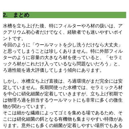
2. まとめ
水槽を立ち上げた後、特にフィルターやろ材の扱いは、ア
クアリウム初心者だけでなく、経験者でも迷いやすいポイ
ントです。
今回のように「ウールマットを少し洗うだけなら大丈夫」
と思ってしまうことは珍しくありません。特に外部フィル
ターのように容量の大きなろ材を使っていると、「セラミ
ックろ材がこれだけ入っているなら問題ないだろう」と、
ろ過性能を過大評価してしまう傾向にあります。
しかし、水槽立ち上げ直後は、ろ過環境がまだ完全には安
定していません。長期間使った水槽では、セラミックろ材
を中心に硝化細菌が定着していきますが、立ち上げ初期で
は物理ろ過を担当するウールマットにも非常に多くの微生
物が関わっています。
そこは細かな繊維によってゴミを集める場であるため、そ
こには硝化細菌の餌となる有機物も集まりやすい特徴があ
ります。意外にも多くの細菌が定着しやすい場所でもある