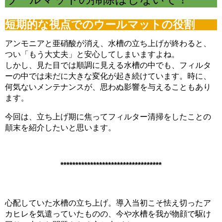
電磁弁が先か？スピードコントローラーが先か？CO2漏れ意外な原因
（6/16）
短期的な視点でのウールマットの役割
マツモが育てるには？ライト、CO2、肥料、トリミングどうする？
（6/9）
マツモをシェルターにする理由。仕方なくホームセンターまで行った訳
アンモニアと亜硝酸が消え、水槽の立ち上げが終わると、
（6/2）
つい「もう大丈夫」と安心してしまいますよね。
どうしてアカヒレは、安価で地味なのに人を魅了してやまないのか？
しかし、見た目では順調に見える水槽の中でも、フィルタ
（5/26）
水槽立ち上げ！悩むパイロットフィッシュ選びはコイ科のアカヒレで
ーの中では未だに大きな変化が起き続けています。時に、
（5/19）
何気ないメンテナンスが、思わぬ影響を与えることもあり
復帰・復活→放置した水槽・外部フィルターは水が漏れないか確認を！
ます。
（5/12）
熱帯魚とブームで価格高騰に巻き込まれた話。その時の心構えとは？
今回は、立ち上げ期に焦ってフィルター清掃をしたことの
（5/5）
素手でコリドラスを追いかけまわした結果、激痛・悶絶そして反省
顛末を紹介したいと思います。
（4/29）
湧き水水槽を作るつもりが、大きなクレーターを作ってしまった君へ
（4/22）
コリドラスを飼育するなら水槽に敷いておきたい田砂の話 （4/15）
**********************************
心配していた水槽の立ち上げ。導入当初こそ怯え切ったア
カヒレを気遣っていたものの、今や水槽を我が物顔で駆け