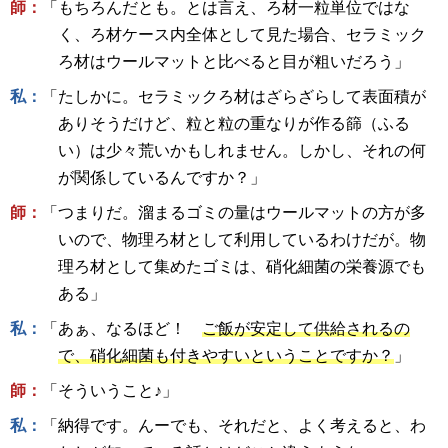
師：
「もちろんだとも。とは言え、ろ材一粒単位ではな
く、ろ材ケース内全体として見た場合、セラミック
ろ材はウールマットと比べると目が粗いだろう」
私：
「たしかに。セラミックろ材はざらざらして表面積が
ありそうだけど、粒と粒の重なりが作る篩（ふる
い）は少々荒いかもしれません。しかし、それの何
が関係しているんですか？」
師：
「つまりだ。溜まるゴミの量はウールマットの方が多
いので、物理ろ材として利用しているわけだが。物
理ろ材として集めたゴミは、硝化細菌の栄養源でも
ある」
私：
「あぁ、なるほど！
ご飯が安定して供給されるの
で、硝化細菌も付きやすいということですか？
」
師：
「そういうこと♪」
私：
「納得です。んーでも、それだと、よく考えると、わ