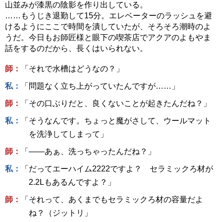
山並みが漆黒の陰影を作り出している。
……もうじき退勤して15分。エレベーターのラッシュを避
けるようにここで時間を潰していたが、そろそろ潮時のよ
うだ。今日もお師匠様と眼下の喫茶店でアクアのよもやま
話をするのだから、長くはいられない。
師：
「それで水槽はどうなの？」
私：
「問題なく立ち上がっていたんですが……」
師：
「その口ぶりだと、良くないことが起きたんだね？」
私：
「そうなんです。ちょっと魔がさして、ウールマット
を洗浄してしまって」
師：
「――あぁ、洗っちゃったんだね？」
私：
「だってエーハイム2222ですよ？ セラミックろ材が
2.2Lもあるんですよ？」
師：
「それって、あくまでもセラミックろ材の容量だよ
ね？（ジットリ」