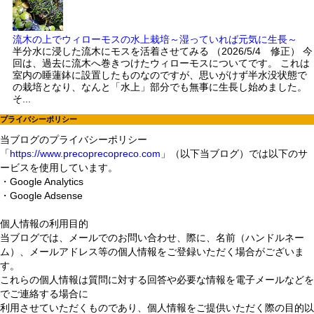
流木の上でウィローモスの水上栽培～湿っていれば元気に生長～
半分水に浸した流木にモスを活着させてみる （2026/5/4 修正） 今
回は、過去に流木へ巻きつけたウィローモスについてです。 これは
室内の睡蓮鉢に設置したものなのですが、思いがけず半水没状態で
の栽培となり、なんと「水上」部分でも無事に生長し始めました。
そ...
プライバシーポリシー
当ブログのプライバシーポリシー
「
https://www.precoprecopreco.com
」（以下当ブログ）では以下のサ
ービスを使用しています。
・Google Analytics
・Google Adsense
個人情報の利用目的
当ブログでは、メールでのお問い合わせ、際に、名前（ハンドルネー
ム）、メールアドレス等の個人情報をご登録いただく場合がございま
す。
これらの個人情報は質問に対する回答や必要な情報を電子メールなどを
でご連絡する場合に
利用させていただくものであり、個人情報をご提供いただく際の目的以