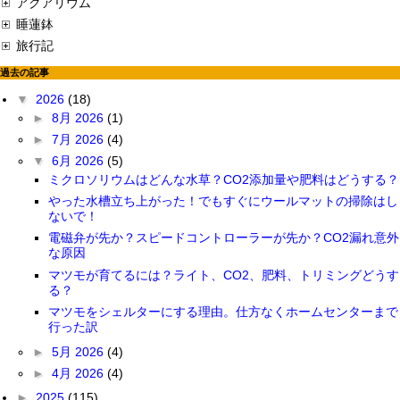
アクアリウム
睡蓮鉢
旅行記
過去の記事
▼
2026
(18)
►
8月 2026
(1)
►
7月 2026
(4)
▼
6月 2026
(5)
ミクロソリウムはどんな水草？CO2添加量や肥料はどうする？
やった水槽立ち上がった！でもすぐにウールマットの掃除はし
ないで！
電磁弁が先か？スピードコントローラーが先か？CO2漏れ意外
な原因
マツモが育てるには？ライト、CO2、肥料、トリミングどうす
る？
マツモをシェルターにする理由。仕方なくホームセンターまで
行った訳
►
5月 2026
(4)
►
4月 2026
(4)
►
2025
(115)