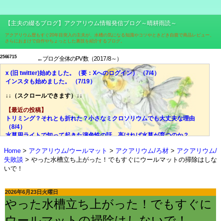
【主夫の綴るブログ】アクアリウム情報発信ブログ～晴耕雨読～
アクアリウム歴もすぐ20年目突入の主夫が、水槽の気になる知識やコツやときどき自腹で商品レビュー、
さらにおまけで自作やちょっとした裏技を紹介するブログ。
2
5
6
6
7
1
5
←ブログ全体のPV数（2017/8～）
x (旧 twitter)始めました。（要：Xへのログイン） （7/4）
インスタも始めました。 （7/19）
↓↓（スクロールできます）↓↓
【最近の投稿】
トリミング？それとも折れた？小さなミクロソリウムでも大丈夫な理由
（8/4）
水草用ライトで知って起きた演色性の話。高ければ水草が育つのか？
（7/28）
Home
アクアリウム/ウールマット
アクアリウム/ろ材
アクアリウム/
価格、光量、スペクトル、ブランド……それでも迷ったら色温度！
失敗談
やった水槽立ち上がった！でもすぐにウールマットの掃除はしな
（7/21）
いで！
光量？スペクトル？迷宮入りしがちな水草用ライトの選び、脱出の糸口
（7/14）
失敗談：安価な室内用LED電球で水草は育ちにくい。その理由とは？
2026年6月23日火曜日
（7/7）
やった水槽立ち上がった！でもすぐに
ミクロソリウムはどんな水草？CO2添加量や肥料はどうする？ （6/30）
やった水槽立ち上がった！でもすぐにウールマットの掃除はしないで！
ウールマットの掃除はしないで！
（6/23）