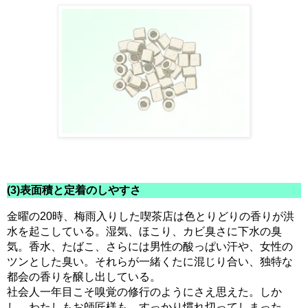
(3)表面積と定着のしやすさ
金曜の20時、梅雨入りした喫茶店は色とりどりの香りが洪
水を起こしている。湿気、ほこり、カビ臭さに下水の臭
気。香水、たばこ、さらには男性の酸っぱい汗や、女性の
ツンとした臭い。それらが一緒くたに混じり合い、独特な
都会の香りを醸し出している。
社会人一年目こそ嗅覚の修行のようにさえ思えた。しか
し、わたしもお師匠様も、すっかり慣れ切ってしまった。