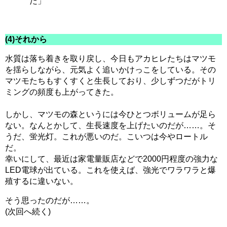
だ」
(4)それから
水質は落ち着きを取り戻し、今日もアカヒレたちはマツモ
を揺らしながら、元気よく追いかけっこをしている。その
マツモたちもすくすくと生長しており、少しずつだがトリ
ミングの頻度も上がってきた。
しかし、マツモの森というには今ひとつボリュームが足ら
ない。なんとかして、生長速度を上げたいのだが……。そ
うだ、蛍光灯。これが悪いのだ。こいつは今やロートル
だ。
幸いにして、最近は家電量販店などで2000円程度の強力な
LED電球が出ている。これを使えば、強光でワラワラと爆
殖するに違いない。
そう思ったのだが……。
(次回へ続く)