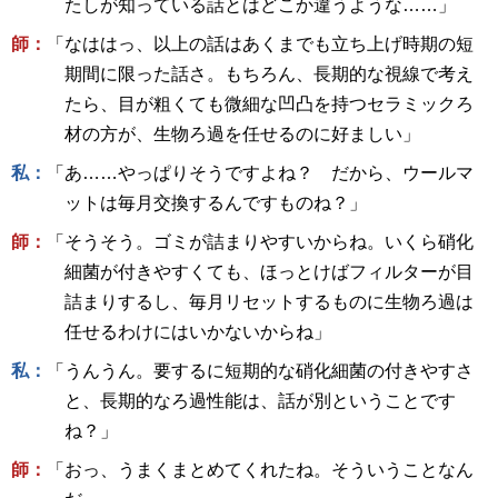
たしが知っている話とはどこか違うような……」
師：
「なははっ、以上の話はあくまでも立ち上げ時期の短
期間に限った話さ。もちろん、長期的な視線で考え
たら、目が粗くても微細な凹凸を持つセラミックろ
材の方が、生物ろ過を任せるのに好ましい」
私：
「あ……やっぱりそうですよね？ だから、ウールマ
ットは毎月交換するんですものね？」
師：
「そうそう。ゴミが詰まりやすいからね。いくら硝化
細菌が付きやすくても、ほっとけばフィルターが目
詰まりするし、毎月リセットするものに生物ろ過は
任せるわけにはいかないからね」
私：
「うんうん。要するに短期的な硝化細菌の付きやすさ
と、長期的なろ過性能は、話が別ということです
ね？」
師：
「おっ、うまくまとめてくれたね。そういうことなん