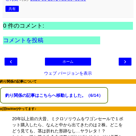
共有
0 件のコメント:
コメントを投稿
‹
›
ホーム
ウェブ バージョンを表示
釣り関係の記事について
釣り関係の記事はこちらへ移動しました。（6/14）
x(旧twitter)やってます♪
20年以上前の大昔、ミクロソリウムをワゴンセールで１ポ
ット購入したら、なんと中から出てきたのは２株。どこを
どう見ても、茎は折れた形跡なし…ヤラレタ！？