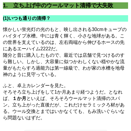
1. 立ち上げ中のウールマット清掃で大失敗
(1)いつも通りの清掃？
懐かしい蛍光灯の光のもと、映し出される30cmキューブの
ハイタイプ水槽。中には青く輝く、小さな地球がある。こ
の世界を支えているのは、左右両端から伸びるホースの先
にあるエーハイム2222だ。
随分と昔に購入したもので、最近では店舗で見つけるのす
ら難しい。しかし、大容量に似つかわしくない穏やかな流
量がもたらすろ過能力は第一線級で、わが家の水槽を地母
神のように見守っている。
ふと、卓上カレンダーを見た。
そろそろ立ち上げをして1か月あまり経つようだ。となれ
ば、
１か月
といえば、そろそろウールマット清掃のスパ
ン。立ち上がった直後だが、これだけセラミックろ材があ
る。ウール交換とまではいかなくても、もみ洗いぐらいな
ら問題ないはずだ。