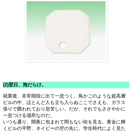
(2)翌日、泡だらけ。
就業後、非常階段に出て一息つく。鳥かごのような超高層
ビルの中、ほとんど人も立ち入らぬここでさえも、ガラス
張りで囲われており息苦しい。だが、それでもささやかに
一息つける場所なのだ。
いつも通り、闇夜に包まれて間もない街を見る。黄金に輝
くビルの平野、ネイビーの空の先に、学生時代によく見た