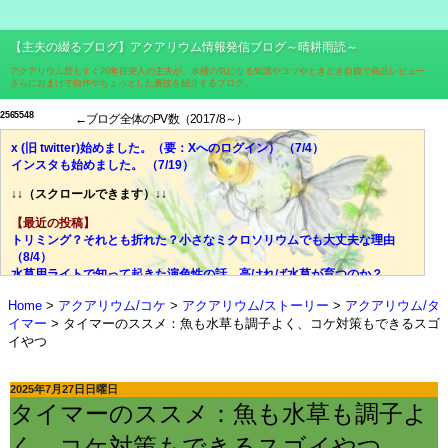
【主夫の綴るブログ】アクアリウム情報発信ブログ～晴耕雨読～
アクアリウム歴もすぐ20年目突入の主夫が、水槽の気になる知識やコツやときどき自腹で商品レビュー、
さらにおまけで自作やちょっとした裏技を紹介するブログ。
2
5
6
5
5
4
8
←ブログ全体のPV数（2017/8～）
x (旧 twitter)始めました。（要：Xへのログイン） （7/4）
インスタも始めました。 （7/19）
↓↓（スクロールできます）↓↓
【最近の投稿】
トリミング？それとも折れた？小さなミクロソリウムでも大丈夫な理由
（8/4）
水草用ライトで知って起きた演色性の話。高ければ水草が育つのか？
（7/28）
Home
アクアリウム/コケ
アクアリウム/ストーリー
アクアリウム/タ
価格、光量、スペクトル、ブランド……それでも迷ったら色温度！
イマー
タイマーのススメ：魚も水草も調子よく、コケ対策もできるスゴ
（7/21）
イやつ
光量？スペクトル？迷宮入りしがちな水草用ライトの選び、脱出の糸口
（7/14）
失敗談：安価な室内用LED電球で水草は育ちにくい。その理由とは？
2025年7月27日日曜日
（7/7）
タイマーのススメ：魚も水草も調子よ
ミクロソリウムはどんな水草？CO2添加量や肥料はどうする？ （6/30）
やった水槽立ち上がった！でもすぐにウールマットの掃除はしないで！
く、コケ対策もできるスゴイやつ
（6/23）