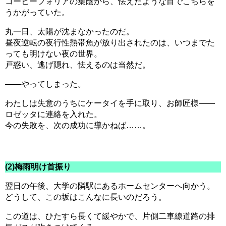
コーヒーフォリアの葉陰から、怯えたような目でこちらを
うかがっていた。
丸一日、太陽が沈まなかったのだ。
昼夜逆転の夜行性熱帯魚が放り出されたのは、いつまでた
っても明けない夜の世界。
戸惑い、逃げ隠れ、怯えるのは当然だ。
――やってしまった。
わたしは失意のうちにケータイを手に取り、お師匠様――
ロゼッタに連絡を入れた。
今の失敗を、次の成功に導かねば……。
(2)梅雨明け首振り
翌日の午後、大学の隣駅にあるホームセンターへ向かう。
どうして、この坂はこんなに長いのだろう。
この道は、ひたすら長くて緩やかで、片側二車線道路の排