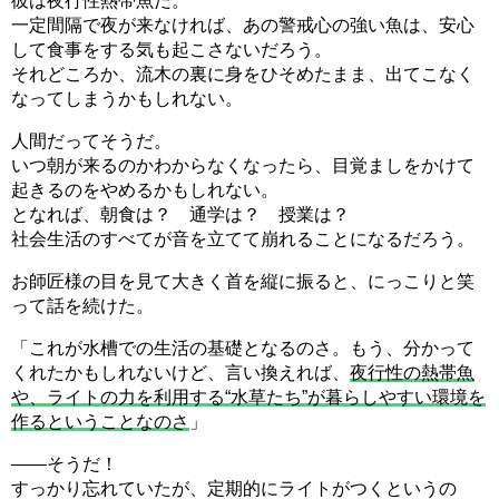
彼は夜行性熱帯魚だ。
一定間隔で夜が来なければ、あの警戒心の強い魚は、安心
して食事をする気も起こさないだろう。
それどころか、流木の裏に身をひそめたまま、出てこなく
なってしまうかもしれない。
人間だってそうだ。
いつ朝が来るのかわからなくなったら、目覚ましをかけて
起きるのをやめるかもしれない。
となれば、朝食は？ 通学は？ 授業は？
社会生活のすべてが音を立てて崩れることになるだろう。
お師匠様の目を見て大きく首を縦に振ると、にっこりと笑
って話を続けた。
「これが水槽での生活の基礎となるのさ。もう、分かって
くれたかもしれないけど、言い換えれば、
夜行性の熱帯魚
や、ライトの力を利用する“水草たち”が暮らしやすい環境を
作るということなのさ
」
――そうだ！
すっかり忘れていたが、定期的にライトがつくというの