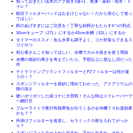
知っておきたい流木のアク抜き3選+1、煮沸・薬剤・雨水・ト
イレ？
粗目フィルターパッドはおまけじゃない！だから安心して使っ
てほしい
餌のあげすぎにはご注意を！丁寧な給餌がもたらす4つの利点
30cmキューブ（27L）にするか45cm水槽（32L）にするか
タイマーのススメ：魚も水草も調子よく、コケ対策もできるス
ゴイやつ
初心者さんこそ知ってほしい、水槽でカルキ抜きを使う理由
水槽の底砂の厚さを考えていたら、予想以上に底なし沼だった
件
テトラツインブリラントフィルターとP2フィルターは何が違
うの！？
スポンジフィルターを底砂に埋めてわかった、アクアリウムの
懐の深さ
硬いポツポツした緑コケに大苦戦！そんな時はスクレーパーで
一網打尽
ブルーライトで夜行性熱帯魚が出てくるのを待機？それ逆効果
かも？？
外掛けフィルターを改造し、セラミックろ材を入れてがっか
り？
スポンジフィルター上から出すか、下から出すか。それと