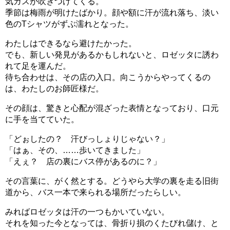
気ガスが吹きつけてくる。
季節は梅雨が明けたばかり。顔や額に汗が流れ落ち、淡い
色のTシャツがずぶ濡れとなった。
わたしはできるなら避けたかった。
でも、新しい発見があるかもしれないと、ロゼッタに誘わ
れて足を運んだ。
待ち合わせは、その店の入口。向こうからやってくるの
は、わたしのお師匠様だ。
その顔は、驚きと心配が混ざった表情となっており、口元
に手を当てていた。
「どぉしたの？ 汗びっしょりじゃない？」
「はぁ、その、……歩いてきました」
「えぇ？ 店の裏にバス停があるのに？」
その言葉に、がく然とする。どうやら大学の裏を走る旧街
道から、バス一本で来られる場所だったらしい。
みればロゼッタは汗の一つもかいていない。
それを知った今となっては、骨折り損のくたびれ儲け、と