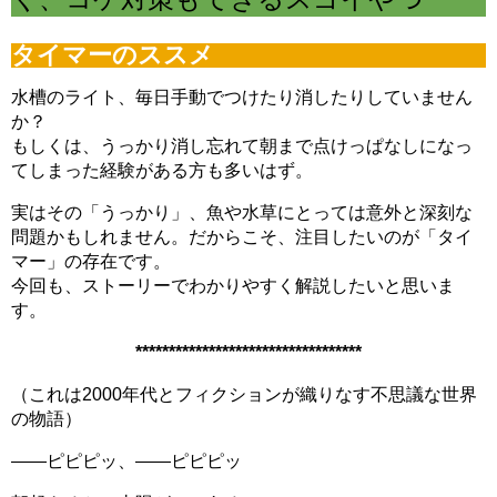
電磁弁が先か？スピードコントローラーが先か？CO2漏れ意外な原因
（6/16）
タイマーのススメ
マツモが育てるには？ライト、CO2、肥料、トリミングどうする？
（6/9）
マツモをシェルターにする理由。仕方なくホームセンターまで行った訳
水槽のライト、毎日手動でつけたり消したりしていません
（6/2）
か？
どうしてアカヒレは、安価で地味なのに人を魅了してやまないのか？
もしくは、うっかり消し忘れて朝まで点けっぱなしになっ
（5/26）
水槽立ち上げ！悩むパイロットフィッシュ選びはコイ科のアカヒレで
てしまった経験がある方も多いはず。
（5/19）
復帰・復活→放置した水槽・外部フィルターは水が漏れないか確認を！
実はその「うっかり」、魚や水草にとっては意外と深刻な
（5/12）
問題かもしれません。だからこそ、注目したいのが「タイ
熱帯魚とブームで価格高騰に巻き込まれた話。その時の心構えとは？
マー」の存在です。
（5/5）
素手でコリドラスを追いかけまわした結果、激痛・悶絶そして反省
今回も、ストーリーでわかりやすく解説したいと思いま
（4/29）
す。
湧き水水槽を作るつもりが、大きなクレーターを作ってしまった君へ
（4/22）
**********************************
コリドラスを飼育するなら水槽に敷いておきたい田砂の話 （4/15）
（これは2000年代とフィクションが織りなす不思議な世界
の物語）
――ピピピッ、――ピピピッ