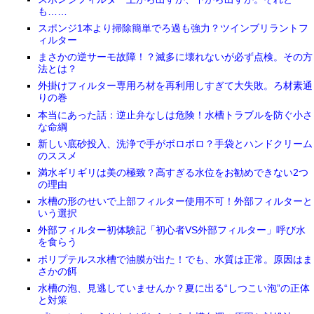
も……
スポンジ1本より掃除簡単でろ過も強力？ツインブリラントフ
ィルター
まさかの逆サーモ故障！？滅多に壊れないが必ず点検。その方
法とは？
外掛けフィルター専用ろ材を再利用しすぎて大失敗。ろ材素通
りの巻
本当にあった話：逆止弁なしは危険！水槽トラブルを防ぐ小さ
な命綱
新しい底砂投入、洗浄で手がボロボロ？手袋とハンドクリーム
のススメ
満水ギリギリは美の極致？高すぎる水位をお勧めできない2つ
の理由
水槽の形のせいで上部フィルター使用不可！外部フィルターと
いう選択
外部フィルター初体験記「初心者VS外部フィルター」呼び水
を食らう
ポリプテルス水槽で油膜が出た！でも、水質は正常。原因はま
さかの餌
水槽の泡、見逃していませんか？夏に出る“しつこい泡”の正体
と対策