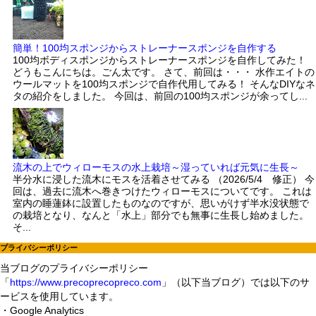
簡単！100均スポンジからストレーナースポンジを自作する
100均ボディスポンジからストレーナースポンジを自作してみた！
どうもこんにちは。ごん太です。 さて、前回は・・・ 水作エイトの
ウールマットを100均スポンジで自作代用してみる！ そんなDIYなネ
タの紹介をしました。 今回は、前回の100均スポンジが余ってし...
流木の上でウィローモスの水上栽培～湿っていれば元気に生長～
半分水に浸した流木にモスを活着させてみる （2026/5/4 修正） 今
回は、過去に流木へ巻きつけたウィローモスについてです。 これは
室内の睡蓮鉢に設置したものなのですが、思いがけず半水没状態で
の栽培となり、なんと「水上」部分でも無事に生長し始めました。
そ...
プライバシーポリシー
当ブログのプライバシーポリシー
「
https://www.precoprecopreco.com
」（以下当ブログ）では以下のサ
ービスを使用しています。
・Google Analytics