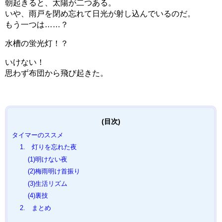
朝起きると、太陽が二つある。
いや、雨戸を閉め忘れて日光が射し込んでいるのだ。
もう一つは……？
水槽の蛍光灯！？
いけない！
思わず布団から飛び起きた。
タイマーのススメ
1. 灯りを忘れた夜
(1)明けない夜
(2)梅雨明け首振り
(3)生活リズム
(4)裏技
2. まとめ