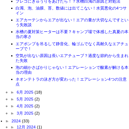
プレコにきゅうりをあげたら！？水槽白濁の原因と対処法
白濁、泡、油膜、苔。数値には出てこない！水質悪化の4つサ
イン
エアカーテンからエアが出ない！エアの量が大切なんですとい
う失敗談
水槽の夏対策ヒーターは不要？キャンプ場で体感した真夏の本
当の寒さ
エアポンプを吊るして静音化、輪ゴムでなく高耐久なエアチュ
ーブで！
空気が出ない原因は長いエアチューブ？過度な節約から生まれ
た失敗
泡の細かさばかりじゃない！エアレーションで酸素が解ける本
当の理由
ネオンテトラの泳ぎ方が変わった！エアレーション4つの注意
点
►
6月 2025
(18)
►
5月 2025
(2)
►
4月 2025
(2)
►
3月 2025
(2)
►
2024
(33)
►
12月 2024
(1)