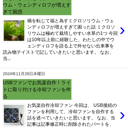
ウム・ウェンディロフが増えす
ぎて困惑
禍を転じて福と為すミクロソリウム・ウェ
›
ンディロフが増えすぎて困った話 ミクロソ
リウムは極めて栽培しやすい水草の1つ 今回
は10年以上前に経験した、わたしの中でウ
ェンディロフを語る上で外せない出来事を
読み物テイストで記していきたいと思います。 なお、
当...
2024年11月28日木曜日
USBファンでお気楽自作！ライ
トに取り付ける冷却ファンを作
る
お気楽自作冷却ファン 今回は、 USB接続の
›
ファンを利用して、冷却ファンを自作する
話を述べていきたいと思います。 なお、当
記事は記事修正時に削除されたパートを、