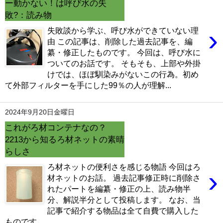
ー動かない！は呼び水の失
敗?：読み物
›
失敗談から学ぶ、呼び水ができていない理
由 この記事は、削除した過去記事を、編
纂・修正したものです。 今回は、呼び水に
ついてのお話です。 そもそも、上部や外掛
けでは、ほぼ馴染みがないこの行為。初め
て外部フィルターを手にした99％の人が理解...
2024年9月20日金曜日
これがろ材コンテナなの？
2213から知るろ材ネットの素晴
らしさ
ろ材ネットの便利さを感じる物語 今回はろ
›
材ネットのお話。 過去記事修正時に削除さ
れたパートを編纂・修正の上、読み物半
分、解説半分として投稿します。 なお、当
記事で紹介する物品は全て自費で購入した
ものです。