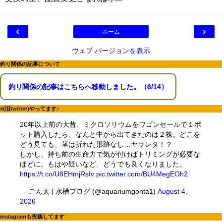
‹
›
ホーム
ウェブ バージョンを表示
釣り関係の記事について
釣り関係の記事はこちらへ移動しました。（6/14）
x(旧twitter)やってます♪
20年以上前の大昔、ミクロソリウムをワゴンセールで１ポ
ット購入したら、なんと中から出てきたのは２株。どこを
どう見ても、茎は折れた形跡なし…ヤラレタ！？
しかし、持ち前の生命力で気が付けばトリミングが必要な
ほどに。もはや疑いなど、どうでも良くなりました。
https://t.co/U8EHmjRsIv
pic.twitter.com/BU4MegEOh2
— ごん太 | 水槽ブログ (@aquariumgonta1)
August 4,
2026
instagramも投稿してます