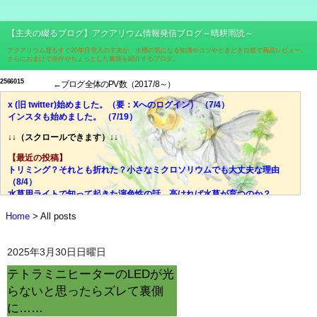
【主夫の綴るブログ】アクアリウム情報発信ブログ～晴耕雨読～
アクアリウム歴もすぐ20年目突入の主夫が、水槽の気になる知識やコツやときどき自腹で商品レビュー、
さらにおまけで自作やちょっとした裏技を紹介するブログ。
2
5
6
6
0
1
5
←ブログ全体のPV数（2017/8～）
x (旧 twitter)始めました。（要：Xへのログイン） （7/4）
インスタも始めました。 （7/19）
↓↓（スクロールできます）↓↓
【最近の投稿】
トリミング？それとも折れた？小さなミクロソリウムでも大丈夫な理由
（8/4）
水草用ライトで知って起きた演色性の話。高ければ水草が育つのか？
（7/28）
Home
All posts
価格、光量、スペクトル、ブランド……それでも迷ったら色温度！
（7/21）
光量？スペクトル？迷宮入りしがちな水草用ライトの選び、脱出の糸口
2025年3月30日日曜日
（7/14）
失敗談：安価な室内用LED電球で水草は育ちにくい。その理由とは？
テトラミニヒーターのLEDが光
（7/7）
らないと思ったらズレて裏側
ミクロソリウムはどんな水草？CO2添加量や肥料はどうする？ （6/30）
やった水槽立ち上がった！でもすぐにウールマットの掃除はしないで！
に……
（6/23）