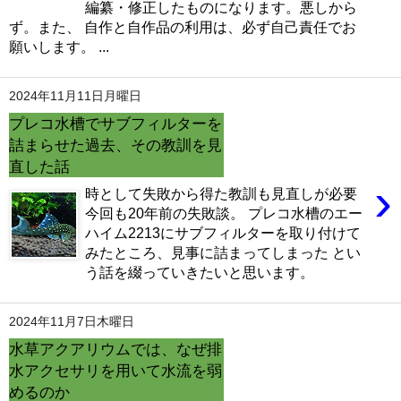
編纂・修正したものになります。悪しから
ず。また、 自作と自作品の利用は、必ず自己責任でお
願いします。 ...
2024年11月11日月曜日
プレコ水槽でサブフィルターを
詰まらせた過去、その教訓を見
直した話
›
時として失敗から得た教訓も見直しが必要
今回も20年前の失敗談。 プレコ水槽のエー
ハイム2213にサブフィルターを取り付けて
みたところ、見事に詰まってしまった とい
う話を綴っていきたいと思います。
2024年11月7日木曜日
水草アクアリウムでは、なぜ排
水アクセサリを用いて水流を弱
めるのか