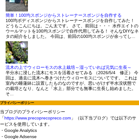
簡単！100均スポンジからストレーナースポンジを自作する
100均ボディスポンジからストレーナースポンジを自作してみた！
どうもこんにちは。ごん太です。 さて、前回は・・・ 水作エイトの
ウールマットを100均スポンジで自作代用してみる！ そんなDIYなネ
タの紹介をしました。 今回は、前回の100均スポンジが余ってし...
流木の上でウィローモスの水上栽培～湿っていれば元気に生長～
半分水に浸した流木にモスを活着させてみる （2026/5/4 修正） 今
回は、過去に流木へ巻きつけたウィローモスについてです。 これは
室内の睡蓮鉢に設置したものなのですが、思いがけず半水没状態で
の栽培となり、なんと「水上」部分でも無事に生長し始めました。
そ...
プライバシーポリシー
当ブログのプライバシーポリシー
「
https://www.precoprecopreco.com
」（以下当ブログ）では以下のサ
ービスを使用しています。
・Google Analytics
・Google Adsense