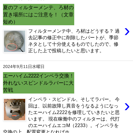
夏のフィルターメンテ、ろ材の
置き場所にはご注意を！（文章
短め）
›
フィルターメンテ中、ろ材はどうする？ 過
去記事の修正中に削除したパートが、季節
ネタとして十分使えるものでしたので、修
正した上で投稿したいと思います。
2024年9月11日水曜日
エーハイム2222インペラ交換！
外れないスピンドルラバーに大
苦戦
›
インペラ・スピンドル、そしてラバー。 今
回は、以前故障し異音をうなるようになっ
たエーハイム2222を修理していきたいと思
います。 現在稼働中のフィルターは、代打
のエーハイムエコM（2233）。インペラを
交換の上、配置変更となればホ...