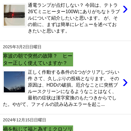
›
電磁弁が先か？スピードコントローラーが先か？CO2漏れ意外な原因
通電ランプが点灯しない？ 今回は、テトラ
（6/16）
26℃ミニヒーター100Wにありがちなトラブ
マツモが育てるには？ライト、CO2、肥料、トリミングどうする？
ルについて紹介したいと思います。 が、そ
（6/9）
マツモをシェルターにする理由。仕方なくホームセンターまで行った訳
の前に、まずは簡単にレビューを述べてお
（6/2）
きたいと思います。
どうしてアカヒレは、安価で地味なのに人を魅了してやまないのか？
（5/26）
水槽立ち上げ！悩むパイロットフィッシュ選びはコイ科のアカヒレで
2025年3月2日日曜日
（5/19）
復帰・復活→放置した水槽・外部フィルターは水が漏れないか確認を！
寒波の朝で突然の故障？ ヒー
（5/12）
ター正しく使えていますか？
熱帯魚とブームで価格高騰に巻き込まれた話。その時の心構えとは？
（5/5）
正しく作動する条件の1つがクリアしづらい
素手でコリドラスを追いかけまわした結果、激痛・悶絶そして反省
›
件 さて、久しぶりの投稿となります。 その
（4/29）
湧き水水槽を作るつもりが、大きなクレーターを作ってしまった君へ
原因は、HDDの破損。厄介なことに突然ブ
（4/22）
ルースクリーンになるようなことはなく、
コリドラスを飼育するなら水槽に敷いておきたい田砂の話 （4/15）
最初の症状は漢字変換のもたつきからでし
た。やがて、ファイルの読み込みエラーを起こ...
2024年12月15日日曜日
禍を転じて福と為すミクロソリ