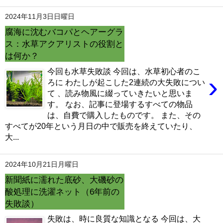
2024年11月3日日曜日
腐海に沈むバコパとヘアーグラ
ス：水草アクアリストの役割と
は何か？
今回も水草失敗談 今回は、水草初心者のこ
›
ろに わたしが起こした2連続の大失敗につい
て 、読み物風に綴っていきたいと思いま
す。 なお、記事に登場するすべての物品
は、自費で購入したものです。 また、その
すべてが20年という月日の中で販売を終えていたり、
大...
2024年10月21日月曜日
新聞紙に濡れた底砂、大磯砂の
酸処理に洗濯ネット（6年前の
失敗談）
失敗は、時に良質な知識となる 今回は、大