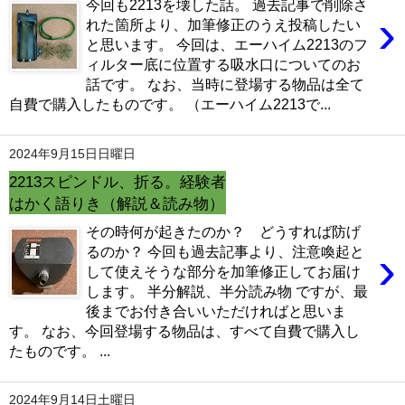
今回も2213を壊した話。 過去記事で削除さ
›
れた箇所より、加筆修正のうえ投稿したい
と思います。 今回は、エーハイム2213のフ
ィルター底に位置する吸水口についてのお
話です。 なお、当時に登場する物品は全て
自費で購入したものです。 （エーハイム2213で...
2024年9月15日日曜日
2213スピンドル、折る。経験者
はかく語りき（解説＆読み物）
その時何が起きたのか？ どうすれば防げ
›
るのか？ 今回も過去記事より、注意喚起と
して使えそうな部分を加筆修正してお届け
します。 半分解説、半分読み物 ですが、最
後までお付き合いいただければと思いま
す。 なお、今回登場する物品は、すべて自費で購入し
たものです。 ...
2024年9月14日土曜日