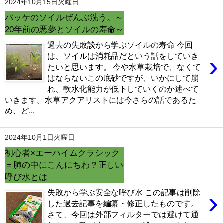
2024年10月15日火曜日
パッケのソイルぜんぶ洗う。～
20年前の悪夢とソイルの寿命～
過去の失敗談から学ぶソイルの寿命 今回
›
は、ソイルは消耗品だという話をしていき
たいと思います。 今や水草栽培で、なくて
はならないこの底砂ですが、いかにして崩
れ、軟水化能力が低下していくのか述べて
いきます。水草アクアリストには今さらの話であるた
め、ど...
2024年10月1日火曜日
初心者×エーハイムクラシック
＝肺の中にこんにちわ？正しい
呼び水とは
›
失敗から学ぶ安全な呼び水 この記事は削除
した過去記事を編纂・修正したものです。
さて、今回は外部フィルターでは避けて通