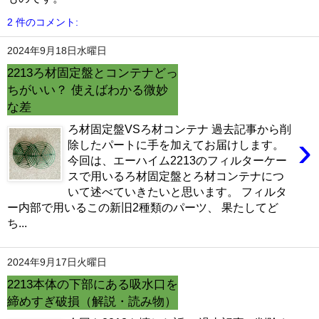
2 件のコメント:
2024年9月18日水曜日
2213ろ材固定盤とコンテナどっ
ちがいい？ 使えばわかる微妙
な差
ろ材固定盤VSろ材コンテナ 過去記事から削
›
除したパートに手を加えてお届けします。
今回は、エーハイム2213のフィルターケー
スで用いるろ材固定盤とろ材コンテナにつ
いて述べていきたいと思います。 フィルタ
ー内部で用いるこの新旧2種類のパーツ、 果たしてど
ち...
2024年9月17日火曜日
2213本体の下部にある吸水口を
締めすぎ破損（解説・読み物）